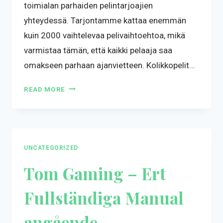
toimialan parhaiden pelintarjoajien
yhteydessä. Tarjontamme kattaa enemmän
kuin 2000 vaihtelevaa pelivaihtoehtoa, mikä
varmistaa tämän, että kaikki pelaaja saa
omakseen parhaan ajanvietteen. Kolikkopelit…
READ MORE
UNCATEGORIZED
Tom Gaming – Ert
Fullständiga Manual
angående