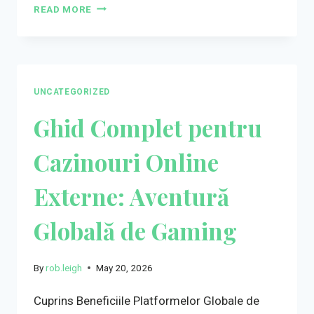
READ MORE
UNCATEGORIZED
Ghid Complet pentru
Cazinouri Online
Externe: Aventură
Globală de Gaming
By
rob.leigh
May 20, 2026
Cuprins Beneficiile Platformelor Globale de