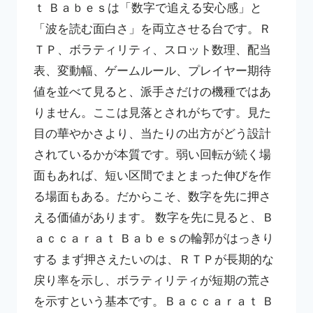
ｔ Ｂａｂｅｓは「数字で追える安心感」と
「波を読む面白さ」を両立させる台です。Ｒ
ＴＰ、ボラティリティ、スロット数理、配当
表、変動幅、ゲームルール、プレイヤー期待
値を並べて見ると、派手さだけの機種ではあ
りません。ここは見落とされがちです。見た
目の華やかさより、当たりの出方がどう設計
されているかが本質です。弱い回転が続く場
面もあれば、短い区間でまとまった伸びを作
る場面もある。だからこそ、数字を先に押さ
える価値があります。 数字を先に見ると、Ｂ
ａｃｃａｒａｔ Ｂａｂｅｓの輪郭がはっきり
する まず押さえたいのは、ＲＴＰが長期的な
戻り率を示し、ボラティリティが短期の荒さ
を示すという基本です。Ｂａｃｃａｒａｔ Ｂ