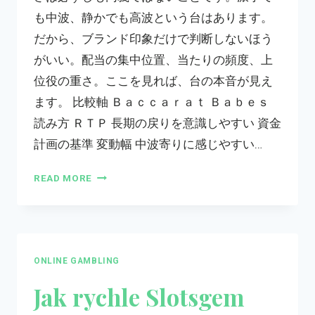
も中波、静かでも高波という台はあります。
だから、ブランド印象だけで判断しないほう
がいい。配当の集中位置、当たりの頻度、上
位役の重さ。ここを見れば、台の本音が見え
ます。 比較軸 Ｂａｃｃａｒａｔ Ｂａｂｅｓ
読み方 ＲＴＰ 長期の戻りを意識しやすい 資金
計画の基準 変動幅 中波寄りに感じやすい…
READ MORE
ONLINE GAMBLING
Jak rychle Slotsgem