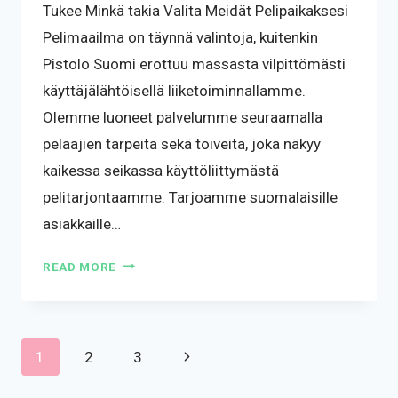
Tukee Minkä takia Valita Meidät Pelipaikaksesi
Pelimaailma on täynnä valintoja, kuitenkin
Pistolo Suomi erottuu massasta vilpittömästi
käyttäjälähtöisellä liiketoiminnallamme.
Olemme luoneet palvelumme seuraamalla
pelaajien tarpeita sekä toiveita, joka näkyy
kaikessa seikassa käyttöliittymästä
pelitarjontaamme. Tarjoamme suomalaisille
asiakkaille…
READ MORE
1
2
3