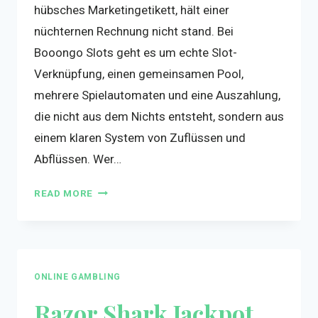
hübsches Marketingetikett, hält einer
nüchternen Rechnung nicht stand. Bei
Booongo Slots geht es um echte Slot-
Verknüpfung, einen gemeinsamen Pool,
mehrere Spielautomaten und eine Auszahlung,
die nicht aus dem Nichts entsteht, sondern aus
einem klaren System von Zuflüssen und
Abflüssen. Wer…
READ MORE
ONLINE GAMBLING
Razor Shark Jackpot