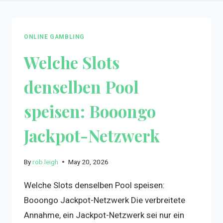
ONLINE GAMBLING
Welche Slots
denselben Pool
speisen: Booongo
Jackpot-Netzwerk
By
rob.leigh
May 20, 2026
Welche Slots denselben Pool speisen:
Booongo Jackpot-Netzwerk Die verbreitete
Annahme, ein Jackpot-Netzwerk sei nur ein