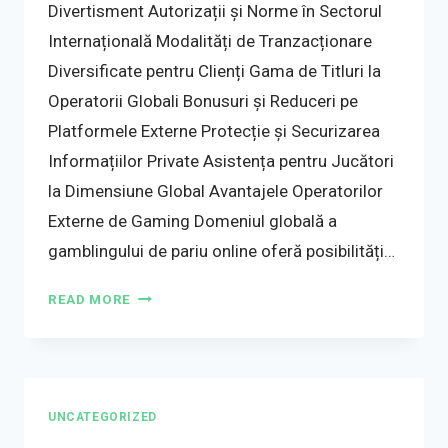
Divertisment Autorizații și Norme în Sectorul
Internațională Modalități de Tranzacționare
Diversificate pentru Clienți Gama de Titluri la
Operatorii Globali Bonusuri și Reduceri pe
Platformele Externe Protecție și Securizarea
Informațiilor Private Asistența pentru Jucători
la Dimensiune Global Avantajele Operatorilor
Externe de Gaming Domeniul globală a
gamblingului de pariu online oferă posibilități…
READ MORE
UNCATEGORIZED