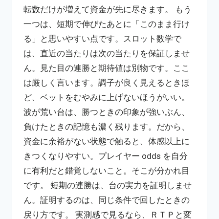
転数だけが増えて資金が先に尽きます。 もう
一つは、短期で伸びたあとに「このまま行け
る」と思いやすい点です。スロット数学で
は、直近の当たりは次の当たりを保証しませ
ん。見た目の連勝と期待値は別物です。ここ
は厳しく言います。調子が良く見えるときほ
ど、ベットをむやみに上げないほうがいい。
波が荒い台は、勝つときの印象が強いぶん、
負けたときの記憶も濃く残ります。だから、
資金に余裕がない状態で触ると、体感以上に
きつくなりやすい。プレイヤー odds を自分
に有利だと錯覚しないこと。そこが分かれ目
です。 短期の連勝は、台の実力を証明しませ
ん。証明するのは、同じ条件で回したときの
戻り方です。 実測感で見るなら、ＲＴＰと変