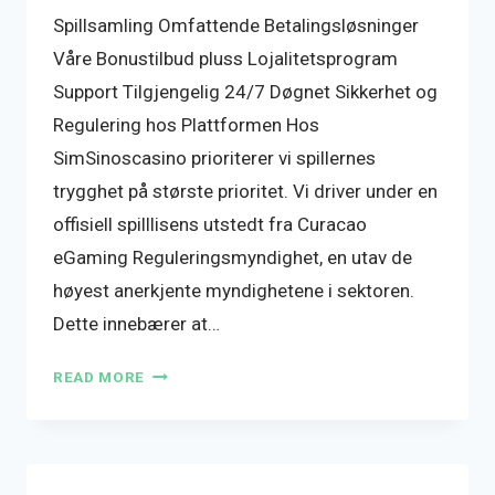
Spillsamling Omfattende Betalingsløsninger
Våre Bonustilbud pluss Lojalitetsprogram
Support Tilgjengelig 24/7 Døgnet Sikkerhet og
Regulering hos Plattformen Hos
SimSinoscasino prioriterer vi spillernes
trygghet på største prioritet. Vi driver under en
offisiell spilllisens utstedt fra Curacao
eGaming Reguleringsmyndighet, en utav de
høyest anerkjente myndighetene i sektoren.
Dette innebærer at…
READ MORE