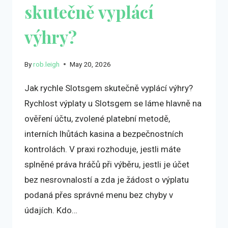
skutečně vyplácí
výhry?
By
rob.leigh
May 20, 2026
Jak rychle Slotsgem skutečně vyplácí výhry?
Rychlost výplaty u Slotsgem se láme hlavně na
ověření účtu, zvolené platební metodě,
interních lhůtách kasina a bezpečnostních
kontrolách. V praxi rozhoduje, jestli máte
splněné práva hráčů při výběru, jestli je účet
bez nesrovnalostí a zda je žádost o výplatu
podaná přes správné menu bez chyby v
údajích. Kdo…