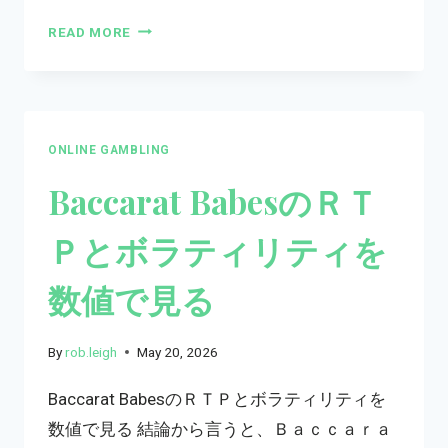
READ MORE
ONLINE GAMBLING
Baccarat BabesのＲＴ
Ｐとボラティリティを
数値で見る
By
rob.leigh
May 20, 2026
Baccarat BabesのＲＴＰとボラティリティを
数値で見る 結論から言うと、Ｂａｃｃａｒａ