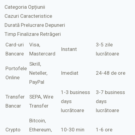
Categoria Opțiunii
Cazuri Caracteristice
Durată Prelucrare Depuneri
Timp Finalizare Retrăgeri
Card-uri
Visa,
3-5 zile
Instant
Bancare
Mastercard
lucrătoare
Skrill,
Portofele
Neteller,
Imediat
24-48 de ore
Online
PayPal
1-3 business
3-7 business
Transfer
SEPA, Wire
days
days
Bancar
Transfer
lucrătoare
lucrătoare
Bitcoin,
Crypto
Ethereum,
10-30 min
1-6 ore