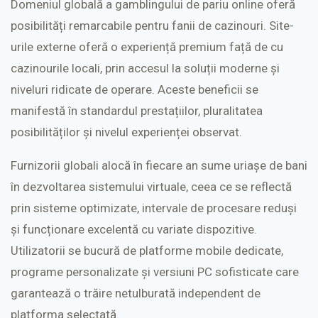
Domeniul globală a gamblingului de pariu online oferă
posibilități remarcabile pentru fanii de cazinouri. Site-
urile externe oferă o experiență premium față de cu
cazinourile locali, prin accesul la soluții moderne și
niveluri ridicate de operare. Aceste beneficii se
manifestă în standardul prestațiilor, pluralitatea
posibilităților și nivelul experienței observat.
Furnizorii globali alocă în fiecare an sume uriașe de bani
în dezvoltarea sistemului virtuale, ceea ce se reflectă
prin sisteme optimizate, intervale de procesare reduși
și funcționare excelentă cu variate dispozitive.
Utilizatorii se bucură de platforme mobile dedicate,
programe personalizate și versiuni PC sofisticate care
garantează o trăire netulburată independent de
platforma selectată.