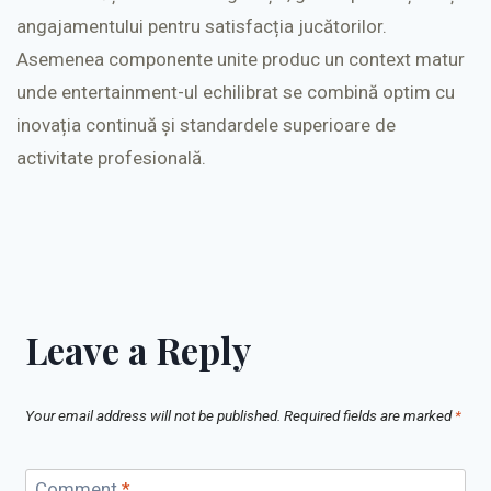
angajamentului pentru satisfacția jucătorilor.
Asemenea componente unite produc un context matur
unde entertainment-ul echilibrat se combină optim cu
inovația continuă și standardele superioare de
activitate profesională.
Leave a Reply
Your email address will not be published.
Required fields are marked
*
Comment
*