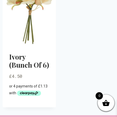
Ivory
(Bunch Of 6)
£
4.50
0