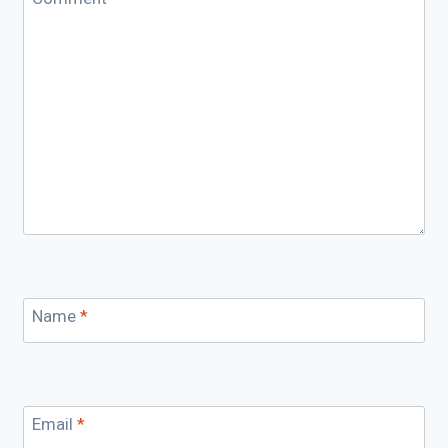
Name
*
Email
*