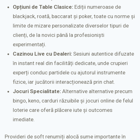
Opțiuni de Table Clasice:
Ediții numeroase de
blackjack, roată, baccarat și poker, toate cu norme și
limite de mizare personalizate diverselor tipuri de
clienți, de la novici până la profesioniști
experimentați.
Cazinou Live cu Dealeri:
Sesiuni autentice difuzate
în instant real din facilități dedicate, unde crupieri
experți conduc partidele cu ajutorul instrumente
fizice, iar jucătorii interacționează prin chat.
Jocuri Specialitate:
Alternative alternative precum
bingo, keno, carduri răzuibile și jocuri online de felul
loterie care oferă plăcere iute și outcomes
imediate.
Provideri de soft renumiți alocă sume importante în