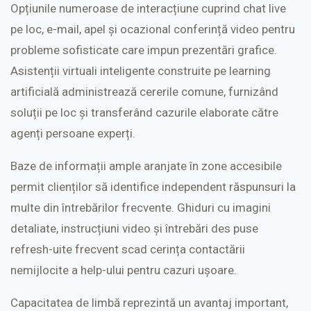
Opțiunile numeroase de interacțiune cuprind chat live
pe loc, e-mail, apel și ocazional conferință video pentru
probleme sofisticate care impun prezentări grafice.
Asistenții virtuali inteligente construite pe learning
artificială administrează cererile comune, furnizând
soluții pe loc și transferând cazurile elaborate către
agenți persoane experți.
Baze de informații ample aranjate în zone accesibile
permit clienților să identifice independent răspunsuri la
multe din întrebărilor frecvente. Ghiduri cu imagini
detaliate, instrucțiuni video și întrebări des puse
refresh-uite frecvent scad cerința contactării
nemijlocite a help-ului pentru cazuri ușoare.
Capacitatea de limbă reprezintă un avantaj important,