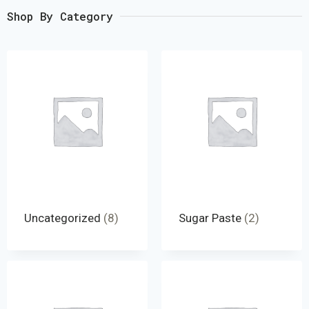
Shop By Category
Uncategorized
(8)
Sugar Paste
(2)