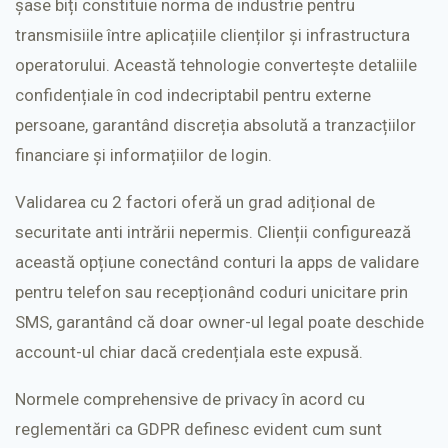
șase biți constituie norma de industrie pentru
transmisiile între aplicațiile clienților și infrastructura
operatorului. Această tehnologie convertește detaliile
confidențiale în cod indecriptabil pentru externe
persoane, garantând discreția absolută a tranzacțiilor
financiare și informațiilor de login.
Validarea cu 2 factori oferă un grad adițional de
securitate anti intrării nepermis. Clienții configurează
această opțiune conectând conturi la apps de validare
pentru telefon sau recepționând coduri unicitare prin
SMS, garantând că doar owner-ul legal poate deschide
account-ul chiar dacă credențiala este expusă.
Normele comprehensive de privacy în acord cu
reglementări ca GDPR definesc evident cum sunt