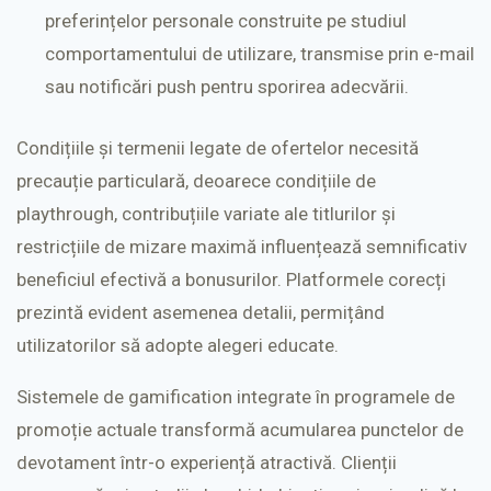
preferințelor personale construite pe studiul
comportamentului de utilizare, transmise prin e-mail
sau notificări push pentru sporirea adecvării.
Condițiile și termenii legate de ofertelor necesită
precauție particulară, deoarece condițiile de
playthrough, contribuțiile variate ale titlurilor și
restricțiile de mizare maximă influențează semnificativ
beneficiul efectivă a bonusurilor. Platformele corecți
prezintă evident asemenea detalii, permițând
utilizatorilor să adopte alegeri educate.
Sistemele de gamification integrate în programele de
promoție actuale transformă acumularea punctelor de
devotament într-o experiență atractivă. Clienții