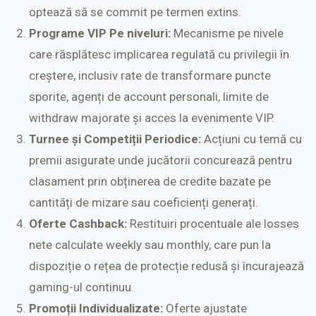
optează să se commit pe termen extins.
Programe VIP Pe niveluri:
Mecanisme pe nivele
care răsplătesc implicarea regulată cu privilegii în
creștere, inclusiv rate de transformare puncte
sporite, agenți de account personali, limite de
withdraw majorate și acces la evenimente VIP.
Turnee și Competiții Periodice:
Acțiuni cu temă cu
premii asigurate unde jucătorii concurează pentru
clasament prin obținerea de credite bazate pe
cantități de mizare sau coeficienți generați.
Oferte Cashback:
Restituiri procentuale ale losses
nete calculate weekly sau monthly, care pun la
dispoziție o rețea de protecție redusă și încurajează
gaming-ul continuu.
Promoții Individualizate:
Oferte ajustate