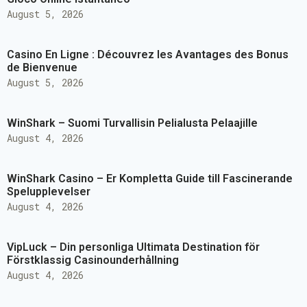
August 5, 2026
Casino En Ligne : Découvrez les Avantages des Bonus
de Bienvenue
August 5, 2026
WinShark – Suomi Turvallisin Pelialusta Pelaajille
August 4, 2026
WinShark Casino – Er Kompletta Guide till Fascinerande
Spelupplevelser
August 4, 2026
VipLuck – Din personliga Ultimata Destination för
Förstklassig Casinounderhållning
August 4, 2026