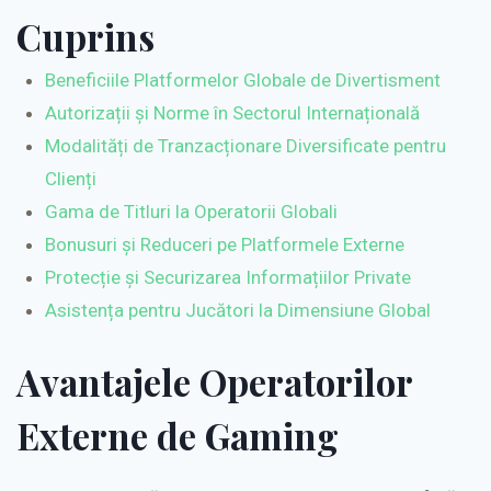
Cuprins
Beneficiile Platformelor Globale de Divertisment
Autorizații și Norme în Sectorul Internațională
Modalități de Tranzacționare Diversificate pentru
Clienți
Gama de Titluri la Operatorii Globali
Bonusuri și Reduceri pe Platformele Externe
Protecție și Securizarea Informațiilor Private
Asistența pentru Jucători la Dimensiune Global
Avantajele Operatorilor
Externe de Gaming