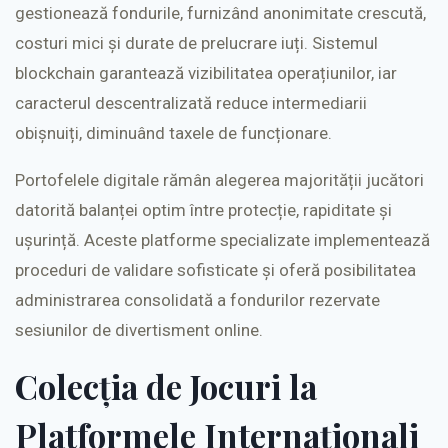
gestionează fondurile, furnizând anonimitate crescută,
costuri mici și durate de prelucrare iuți. Sistemul
blockchain garantează vizibilitatea operațiunilor, iar
caracterul descentralizată reduce intermediarii
obișnuiți, diminuând taxele de funcționare.
Portofelele digitale rămân alegerea majorității jucători
datorită balanței optim între protecție, rapiditate și
ușurință. Aceste platforme specializate implementează
proceduri de validare sofisticate și oferă posibilitatea
administrarea consolidată a fondurilor rezervate
sesiunilor de divertisment online.
Colecția de Jocuri la
Platformele Internaționali