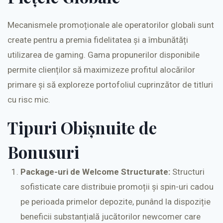
Mecanismele promoționale ale operatorilor globali sunt
create pentru a premia fidelitatea și a îmbunătăți
utilizarea de gaming. Gama propunerilor disponibile
permite clienților să maximizeze profitul alocărilor
primare și să exploreze portofoliul cuprinzător de titluri
cu risc mic.
Tipuri Obișnuite de
Bonusuri
Package-uri de Welcome Structurate:
Structuri
sofisticate care distribuie promoții și spin-uri cadou
pe perioada primelor depozite, punând la dispoziție
beneficii substanțială jucătorilor newcomer care