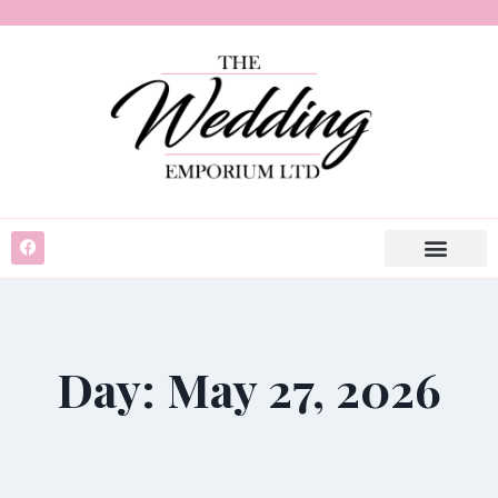
Day: May 27, 2026