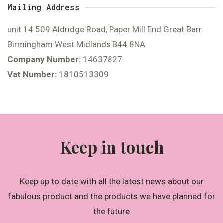
Mailing Address
unit 14 509 Aldridge Road, Paper Mill End Great Barr
Birmingham West Midlands B44 8NA
Company Number:
14637827
Vat Number:
1810513309
Keep in touch
Keep up to date with all the latest news about our
fabulous product and the products we have planned for
the future