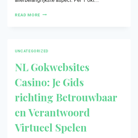
READ MORE
UNCATEGORIZED
NL Gokwebsites
Casino: Je Gids
richting Betrouwbaar
en Verantwoord
Virtueel Spelen