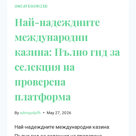
UNCATEGORIZED
Най-надеждните
международни
казина: Пълно гид за
селекция на
проверена
платформа
By
admqu4pfh
May 27, 2026
Най-надеждните международни казина:
Пълно гид за селекция на проверена