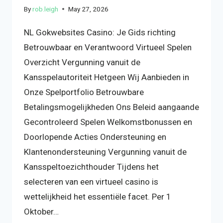
By
rob.leigh
May 27, 2026
NL Gokwebsites Casino: Je Gids richting
Betrouwbaar en Verantwoord Virtueel Spelen
Overzicht Vergunning vanuit de
Kansspelautoriteit Hetgeen Wij Aanbieden in
Onze Spelportfolio Betrouwbare
Betalingsmogelijkheden Ons Beleid aangaande
Gecontroleerd Spelen Welkomstbonussen en
Doorlopende Acties Ondersteuning en
Klantenondersteuning Vergunning vanuit de
Kansspeltoezichthouder Tijdens het
selecteren van een virtueel casino is
wettelijkheid het essentiële facet. Per 1
Oktober…