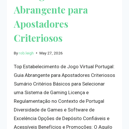
Abrangente para
Apostadores
Criteriosos
By
rob.leigh
May 27, 2026
Top Estabelecimento de Jogo Virtual Portugal:
Guia Abrangente para Apostadores Criteriosos
Sumário Critérios Básicos para Selecionar
uma Sistema de Gaming Licença e
Regulamentação no Contexto de Portugal
Diversidade de Games e Software de
Excelência Opções de Depósito Confiáveis e
Acessíveis Benefícios e Promoções: O Aquilo