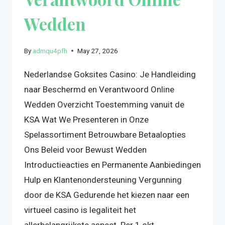
Wedden
By
admqu4pfh
May 27, 2026
Nederlandse Goksites Casino: Je Handleiding
naar Beschermd en Verantwoord Online
Wedden Overzicht Toestemming vanuit de
KSA Wat We Presenteren in Onze
Spelassortiment Betrouwbare Betaalopties
Ons Beleid voor Bewust Wedden
Introductieacties en Permanente Aanbiedingen
Hulp en Klantenondersteuning Vergunning
door de KSA Gedurende het kiezen naar een
virtueel casino is legaliteit het
allerbelangrijkste aspect. Per 1 okt….