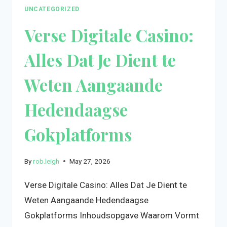
UNCATEGORIZED
Verse Digitale Casino:
Alles Dat Je Dient te
Weten Aangaande
Hedendaagse
Gokplatforms
By
rob.leigh
May 27, 2026
Verse Digitale Casino: Alles Dat Je Dient te
Weten Aangaande Hedendaagse
Gokplatforms Inhoudsopgave Waarom Vormt