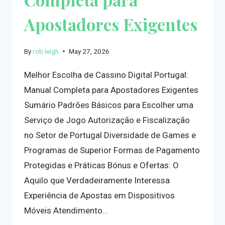
Apostadores Exigentes
By
rob.leigh
May 27, 2026
Melhor Escolha de Cassino Digital Portugal:
Manual Completa para Apostadores Exigentes
Sumário Padrões Básicos para Escolher uma
Serviço de Jogo Autorização e Fiscalização
no Setor de Portugal Diversidade de Games e
Programas de Superior Formas de Pagamento
Protegidas e Práticas Bónus e Ofertas: O
Aquilo que Verdadeiramente Interessa
Experiência de Apostas em Dispositivos
Móveis Atendimento…