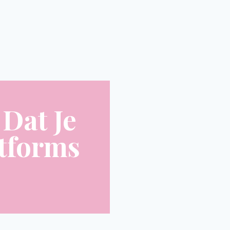
 Dat Je
tforms