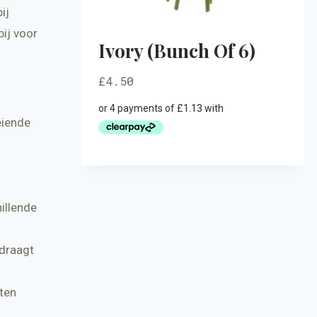
ij
ij voor
Ivory (Bunch Of 6)
£
4.50
eiende
illende
draagt
ten