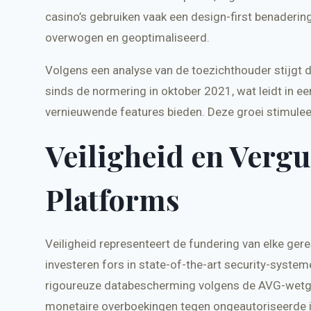
casino’s gebruiken vaak een design-first benaderin
overwogen en geoptimaliseerd.
Volgens een analyse van de toezichthouder stijgt 
sinds de normering in oktober 2021, wat leidt in ee
vernieuwende features bieden. Deze groei stimuleert
Veiligheid en Ver
Platforms
Veiligheid representeert de fundering van elke gere
investeren fors in state-of-the-art security-system
rigoureuze databescherming volgens de AVG-wetgev
monetaire overboekingen tegen ongeautoriseerde i