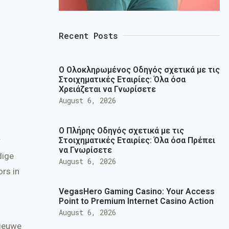
Recent Posts
Ο Ολοκληρωμένος Οδηγός σχετικά με τις
Στοιχηματικές Εταιρίες: Όλα όσα
Χρειάζεται να Γνωρίσετε
August 6, 2026
Ο Πλήρης Οδηγός σχετικά με τις
Στοιχηματικές Εταιρίες: Όλα όσα Πρέπει
r
να Γνωρίσετε
dige
August 6, 2026
rs in
VegasHero Gaming Casino: Your Access
Point to Premium Internet Casino Action
August 6, 2026
Nieuwe