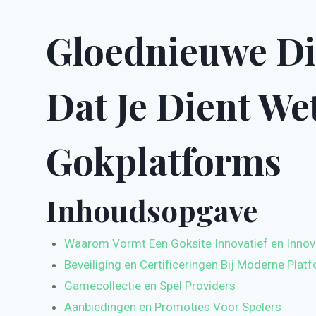
Gloednieuwe Dig
Dat Je Dient W
Gokplatforms
Inhoudsopgave
Waarom Vormt Een Goksite Innovatief en Innov
Beveiliging en Certificeringen Bij Moderne Plat
Gamecollectie en Spel Providers
Aanbiedingen en Promoties Voor Spelers