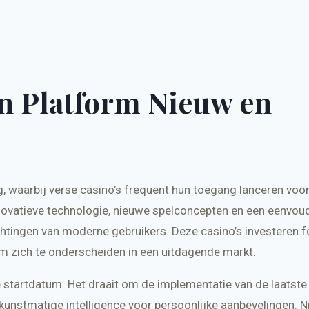
n Platform Nieuw en
g, waarbij verse casino’s frequent hun toegang lanceren voo
innovatieve technologie, nieuwe spelconcepten en een eenvou
htingen van moderne gebruikers. Deze casino’s investeren fo
m zich te onderscheiden in een uitdagende markt.
startdatum. Het draait om de implementatie van de laatste
 kunstmatige intelligence voor persoonlijke aanbevelingen. 