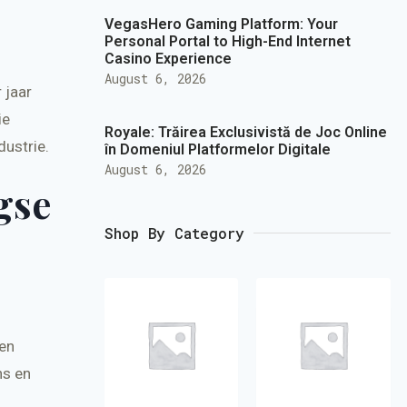
VegasHero Gaming Platform: Your
Personal Portal to High-End Internet
Casino Experience
August 6, 2026
 jaar
ie
Royale: Trăirea Exclusivistă de Joc Online
dustrie.
în Domeniul Platformelor Digitale
August 6, 2026
gse
Shop By Category
 en
ns en