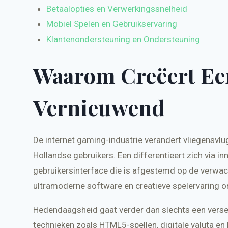
Betaalopties en Verwerkingssnelheid
Mobiel Spelen en Gebruikservaring
Klantenondersteuning en Ondersteuning
Waarom Creëert Ee
Vernieuwend
De internet gaming-industrie verandert vliegensvlu
Hollandse gebruikers. Een differentieert zich via 
gebruikersinterface die is afgestemd op de verwac
ultramoderne software en creatieve spelervaring o
Hedendaagsheid gaat verder dan slechts een verse 
technieken zoals HTML5-spellen, digitale valuta en