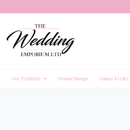
Our Products
Flower Range
Cakes 4 U By 