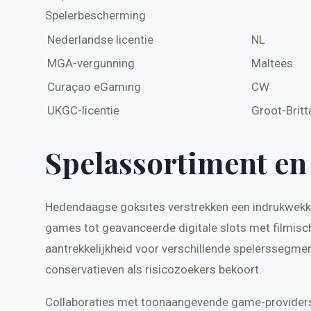
Spelerbescherming
Nederlandse licentie
NL
MGA-vergunning
Maltees
Curaçao eGaming
CW
UKGC-licentie
Groot-Britt
Spelassortiment en
Hedendaagse goksites verstrekken een indrukwekk
games tot geavanceerde digitale slots met filmische
aantrekkelijkheid voor verschillende spelerssegmen
conservatieven als risicozoekers bekoort.
Collaboraties met toonaangevende game-providers 