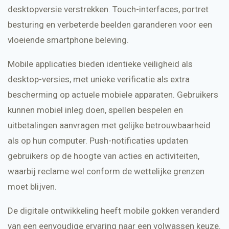
desktopversie verstrekken. Touch-interfaces, portret
besturing en verbeterde beelden garanderen voor een
vloeiende smartphone beleving.
Mobile applicaties bieden identieke veiligheid als
desktop-versies, met unieke verificatie als extra
bescherming op actuele mobiele apparaten. Gebruikers
kunnen mobiel inleg doen, spellen bespelen en
uitbetalingen aanvragen met gelijke betrouwbaarheid
als op hun computer. Push-notificaties updaten
gebruikers op de hoogte van acties en activiteiten,
waarbij reclame wel conform de wettelijke grenzen
moet blijven.
De digitale ontwikkeling heeft mobile gokken veranderd
van een eenvoudige ervaring naar een volwassen keuze.