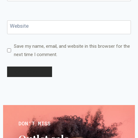
Website
Save my name, email, and website in this browser for the
next time I comment.
DON’T MISS