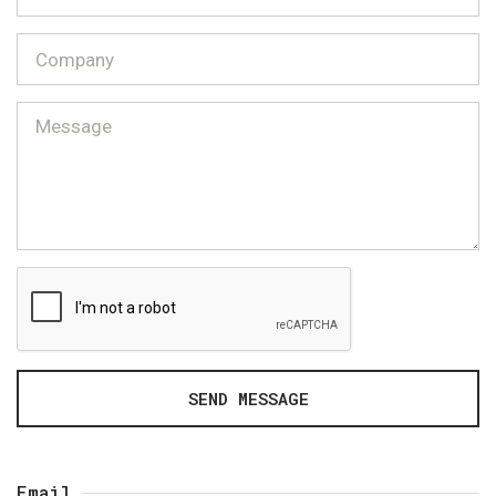
SEND MESSAGE
Email