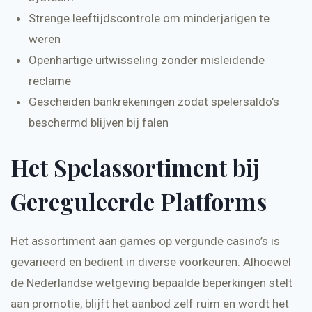
Strenge leeftijdscontrole om minderjarigen te
weren
Openhartige uitwisseling zonder misleidende
reclame
Gescheiden bankrekeningen zodat spelersaldo’s
beschermd blijven bij falen
Het Spelassortiment bij
Gereguleerde Platforms
Het assortiment aan games op vergunde casino’s is
gevarieerd en bedient in diverse voorkeuren. Alhoewel
de Nederlandse wetgeving bepaalde beperkingen stelt
aan promotie, blijft het aanbod zelf ruim en wordt het