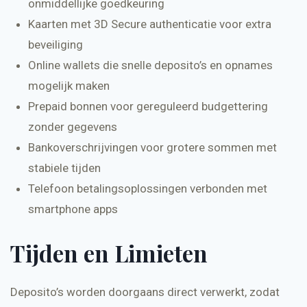
onmiddellijke goedkeuring
Kaarten met 3D Secure authenticatie voor extra
beveiliging
Online wallets die snelle deposito’s en opnames
mogelijk maken
Prepaid bonnen voor gereguleerd budgettering
zonder gegevens
Bankoverschrijvingen voor grotere sommen met
stabiele tijden
Telefoon betalingsoplossingen verbonden met
smartphone apps
Tijden en Limieten
Deposito’s worden doorgaans direct verwerkt, zodat