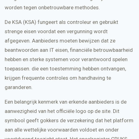
worden tegen onbetrouwbare methodes.
De KSA (KSA) fungeert als controleur en gebruikt
strenge eisen voordat een vergunning wordt
afgegeven. Aanbieders moeten bewijzen dat ze
beantwoorden aan IT eisen, financiële betrouwbaarheid
hebben en sterke systemen voor verantwoord spelen
toepassen. die een toestemming hebben ontvangen,
krijgen frequente controles om handhaving te
garanderen.
Een belangrijk kenmerk van erkende aanbieders is de
aanwezigheid van het officiële logo op de site. Dit
symbool geeft gokkers de verzekering dat het platform
aan alle wettelijke voorwaarden voldoet en onder