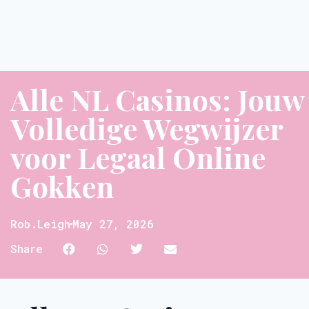
Alle NL Casinos: Jouw
Volledige Wegwijzer
voor Legaal Online
Gokken
Rob.leigh
May 27, 2026
Share