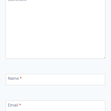
Name
*
Email
*