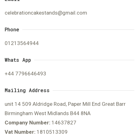
celebrationcakestands@gmail.com
Phone
01213564944
Whats App
+44 7796646493
Mailing Address
unit 14 509 Aldridge Road, Paper Mill End Great Barr
Birmingham West Midlands B44 8NA
Company Number:
14637827
Vat Number:
1810513309