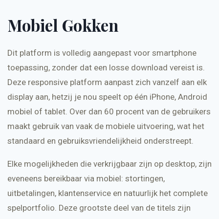
Mobiel Gokken
Dit platform is volledig aangepast voor smartphone
toepassing, zonder dat een losse download vereist is.
Deze responsive platform aanpast zich vanzelf aan elk
display aan, hetzij je nou speelt op één iPhone, Android
mobiel of tablet. Over dan 60 procent van de gebruikers
maakt gebruik van vaak de mobiele uitvoering, wat het
standaard en gebruiksvriendelijkheid onderstreept.
Elke mogelijkheden die verkrijgbaar zijn op desktop, zijn
eveneens bereikbaar via mobiel: stortingen,
uitbetalingen, klantenservice en natuurlijk het complete
spelportfolio. Deze grootste deel van de titels zijn