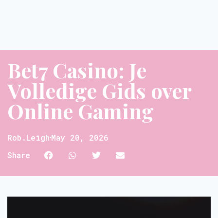
Bet7 Casino: Je
Volledige Gids over
Online Gaming
Rob.leigh
May 20, 2026
Share