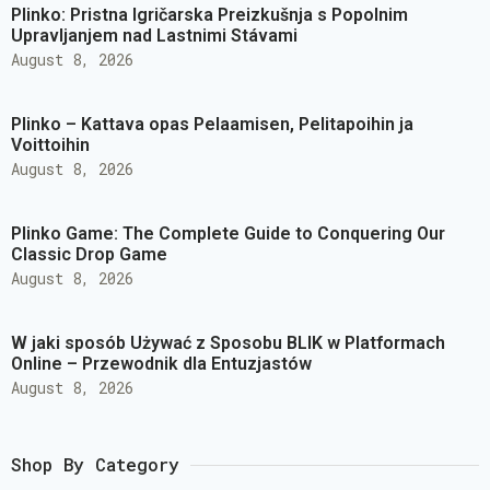
Plinko: Pristna Igričarska Preizkušnja s Popolnim
Upravljanjem nad Lastnimi Stávami
August 8, 2026
Plinko – Kattava opas Pelaamisen, Pelitapoihin ja
Voittoihin
August 8, 2026
Plinko Game: The Complete Guide to Conquering Our
Classic Drop Game
August 8, 2026
W jaki sposób Używać z Sposobu BLIK w Platformach
Online – Przewodnik dla Entuzjastów
August 8, 2026
Shop By Category