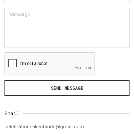
SEND MESSAGE
Email
celebrationcakestands@gmail.com