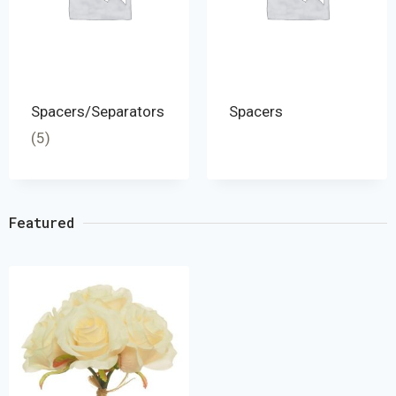
Spacers/Separators
Spacers
(5)
Featured