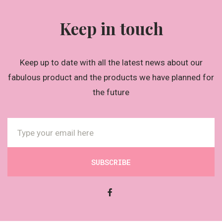
Keep in touch
Keep up to date with all the latest news about our
fabulous product and the products we have planned for
the future
SUBSCRIBE