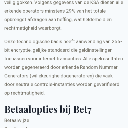
veilig gokken. Volgens gegevens van de KSA dienen alle
erkende operators minstens 29% van het totale
opbrengst afdragen aan heffing, wat helderheid en
rechtmatigheid waarborgt.
Onze technologische basis heeft aanwending van 256-
bit encryptie, gelijke standaard die geldinstellingen
toepassen voor internet transacties. Alle spelresultaten
worden gegenereerd door erkende Random Nummer
Generators (willekeurigheidsgeneratoren) die vaak
door neutrale controle-instanties worden geverifieerd
op rechtmatigheid.
Betaalopties bij Bet7
Betaalwijze