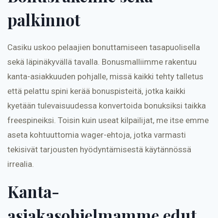
palkinnot
Casiku uskoo pelaajien bonuttamiseen tasapuolisella
sekä läpinäkyvällä tavalla. Bonusmalliimme rakentuu
kanta-asiakkuuden pohjalle, missä kaikki tehty talletus
että pelattu spini kerää bonuspisteitä, jotka kaikki
kyetään tulevaisuudessa konvertoida bonuksiksi taikka
freespineiksi. Toisin kuin useat kilpailijat, me itse emme
aseta kohtuuttomia wager-ehtoja, jotka varmasti
tekisivät tarjousten hyödyntämisestä käytännössä
irrealia.
Kanta-
asiakasohjelmamme edut