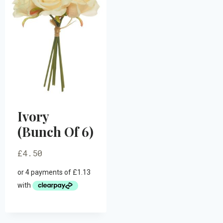
Ivory
(Bunch Of 6)
£
4.50