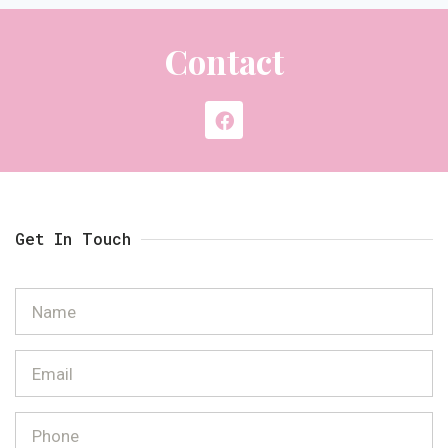
Contact
Get In Touch