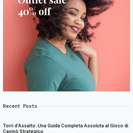
40% off
Recent Posts
Torri d’Assalto: Una Guida Completa Assoluta al Gioco di
Casinò Strategico