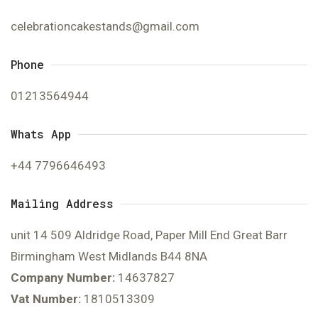
celebrationcakestands@gmail.com
Phone
01213564944
Whats App
+44 7796646493
Mailing Address
unit 14 509 Aldridge Road, Paper Mill End Great Barr
Birmingham West Midlands B44 8NA
Company Number:
14637827
Vat Number:
1810513309