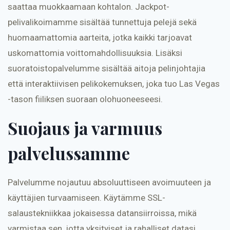
saattaa muokkaamaan kohtalon. Jackpot-
pelivalikoimamme sisältää tunnettuja pelejä sekä
huomaamattomia aarteita, jotka kaikki tarjoavat
uskomattomia voittomahdollisuuksia. Lisäksi
suoratoistopalvelumme sisältää aitoja pelinjohtajia
että interaktiivisen pelikokemuksen, joka tuo Las Vegas
-tason fiiliksen suoraan olohuoneeseesi.
Suojaus ja varmuus
palvelussamme
Palvelumme nojautuu absoluuttiseen avoimuuteen ja
käyttäjien turvaamiseen. Käytämme SSL-
salaustekniikkaa jokaisessa datansiirroissa, mikä
varmistaa sen, jotta yksityiset ja rahalliset datasi