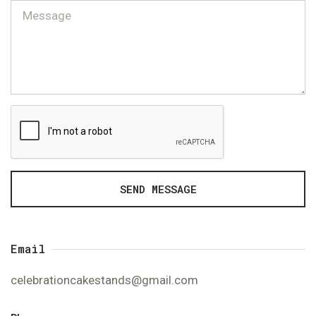
SEND MESSAGE
Email
celebrationcakestands@gmail.com