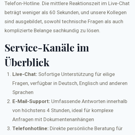
Telefon-Hotline. Die mittlere Reaktionszeit im Live-Chat
beträgt weniger als 60 Sekunden, und unsere Kollegen
sind ausgebildet, sowohl technische Fragen als auch
komplizierte Belange sachkundig zu lösen.
Service-Kanäle im
Überblick
Live-Chat:
Sofortige Unterstützung für eilige
Fragen, verfügbar in Deutsch, Englisch und anderen
Sprachen
E-Mail-Support:
Umfassende Antworten innerhalb
von höchstens 4 Stunden, ideal für komplexe
Anfragen mit Dokumentenanhängen
Telefonhotline:
Direkte persönliche Beratung für