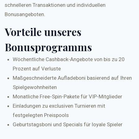
schnelleren Transaktionen und individuellen
Bonusangeboten.
Vorteile unseres
Bonusprogramms
Wöchentliche Cashback-Angebote von bis zu 20
Prozent auf Verluste
Maßgeschneiderte Aufladeboni basierend auf Ihren
Spielgewohnheiten
Monatliche Free-Spin-Pakete für VIP-Mitglieder
Einladungen zu exclusiven Turnieren mit
festgelegten Preispools
Geburtstagsboni und Specials für loyale Spieler