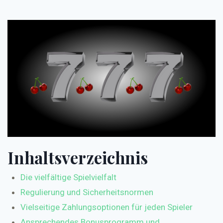
Inhaltsverzeichnis
Die vielfältige Spielvielfalt
Regulierung und Sicherheitsnormen
Vielseitige Zahlungsoptionen für jeden Spieler
Ansprechendes Bonusprogramm und