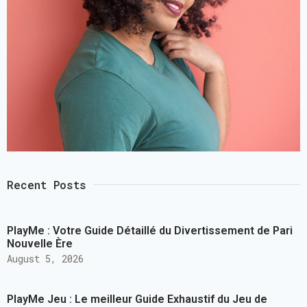
Recent Posts
PlayMe : Votre Guide Détaillé du Divertissement de Pari
Nouvelle Ère
August 5, 2026
PlayMe Jeu : Le meilleur Guide Exhaustif du Jeu de