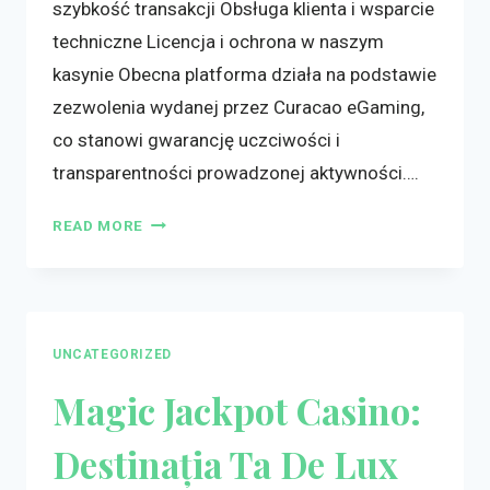
szybkość transakcji Obsługa klienta i wsparcie
techniczne Licencja i ochrona w naszym
kasynie Obecna platforma działa na podstawie
zezwolenia wydanej przez Curacao eGaming,
co stanowi gwarancję uczciwości i
transparentności prowadzonej aktywności….
READ MORE
UNCATEGORIZED
Magic Jackpot Casino:
Destinația Ta De Lux