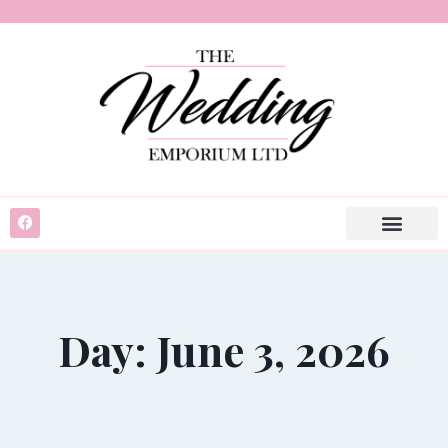
Day: June 3, 2026