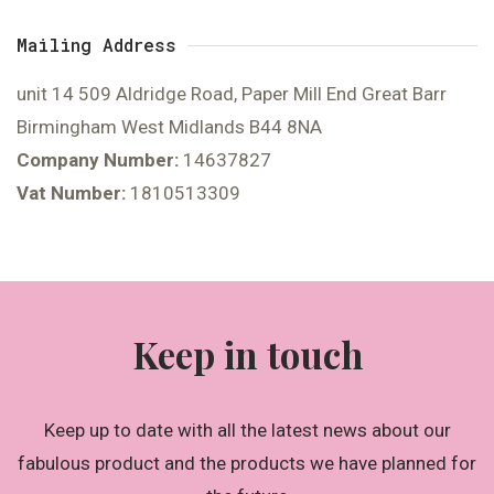
Mailing Address
unit 14 509 Aldridge Road, Paper Mill End Great Barr
Birmingham West Midlands B44 8NA
Company Number:
14637827
Vat Number:
1810513309
Keep in touch
Keep up to date with all the latest news about our
fabulous product and the products we have planned for