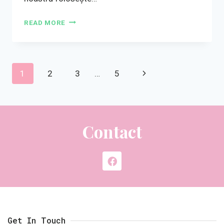
READ MORE
1
2
3
…
5
Contact
Get In Touch