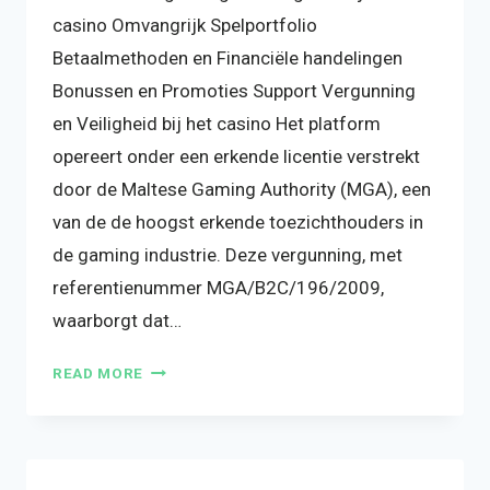
casino Omvangrijk Spelportfolio
Betaalmethoden en Financiële handelingen
Bonussen en Promoties Support Vergunning
en Veiligheid bij het casino Het platform
opereert onder een erkende licentie verstrekt
door de Maltese Gaming Authority (MGA), een
van de de hoogst erkende toezichthouders in
de gaming industrie. Deze vergunning, met
referentienummer MGA/B2C/196/2009,
waarborgt dat…
READ MORE