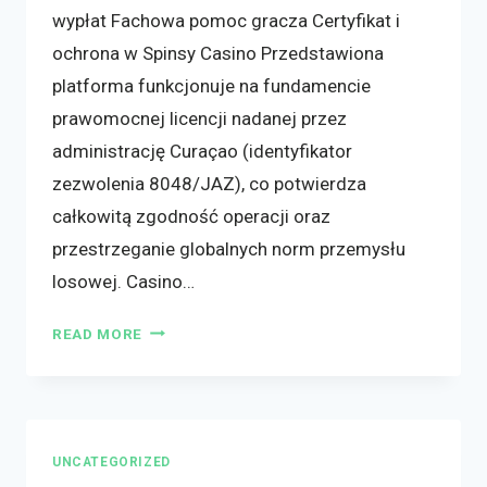
wypłat Fachowa pomoc gracza Certyfikat i
ochrona w Spinsy Casino Przedstawiona
platforma funkcjonuje na fundamencie
prawomocnej licencji nadanej przez
administrację Curaçao (identyfikator
zezwolenia 8048/JAZ), co potwierdza
całkowitą zgodność operacji oraz
przestrzeganie globalnych norm przemysłu
losowej. Casino…
READ MORE
UNCATEGORIZED