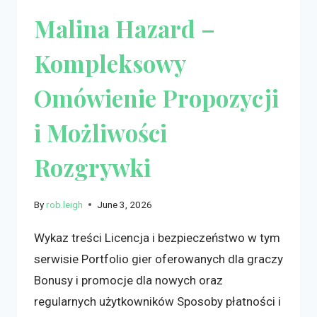
Malina Hazard –
Kompleksowy
Omówienie Propozycji
i Możliwości
Rozgrywki
By
rob.leigh
June 3, 2026
Wykaz treści Licencja i bezpieczeństwo w tym
serwisie Portfolio gier oferowanych dla graczy
Bonusy i promocje dla nowych oraz
regularnych użytkowników Sposoby płatności i