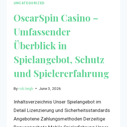
UNCATEGORIZED
OscarSpin Casino –
Umfassender
Überblick in
Spielangebot, Schutz
und Spielererfahrung
By
rob.leigh
June 3, 2026
Inhaltsverzeichnis Unser Spielangebot im
Detail Lizenzierung und Sicherheitsstandards
Angebotene Zahlungsmethoden Derzeitige