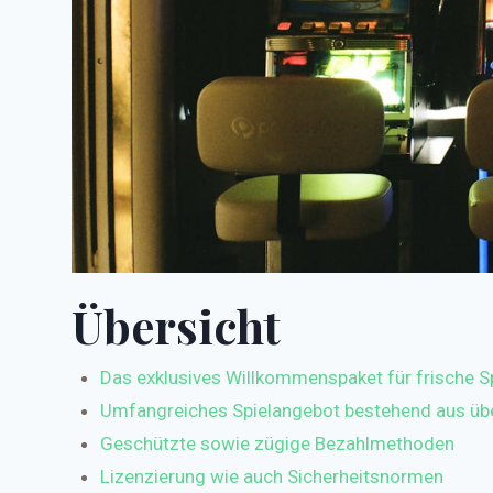
Übersicht
Das exklusives Willkommenspaket für frische Sp
Umfangreiches Spielangebot bestehend aus übe
Geschützte sowie zügige Bezahlmethoden
Lizenzierung wie auch Sicherheitsnormen