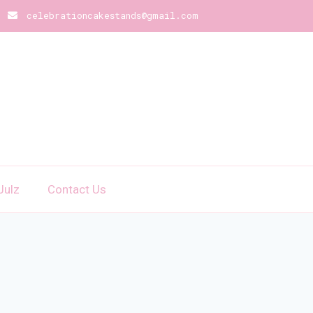
celebrationcakestands@gmail.com
Julz
Contact Us