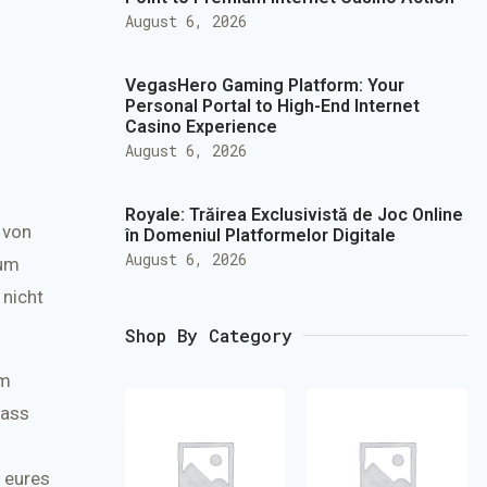
August 6, 2026
VegasHero Gaming Platform: Your
Personal Portal to High-End Internet
Casino Experience
August 6, 2026
Royale: Trăirea Exclusivistă de Joc Online
 von
în Domeniul Platformelor Digitale
August 6, 2026
zum
 nicht
Shop By Category
em
dass
g eures