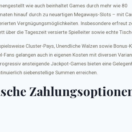
mmengestellt wie auch beinhaltet Games durch mehr wie 80
maten hinauf durch zu neuartigen Megaways-Slots – mit Ca
äferierten Vergnügungsmöglichkeiten. Insbesondere erfreut z
t über die Tageszeit versierte Spielleiter sowie echte Tische
ispielsweise Cluster-Pays, Unendliche Walzen sowie Bonus-K
l-Fans gelangen auch in eigenen Kosten mit diversen Varia
 Progressiv ansteigende Jackpot-Games bieten eine Gelegenh
inuierlich siebenstellige Summen erreichen.
asche Zahlungsoptione