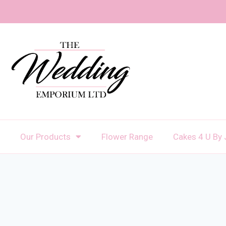
Our Products
Flower Range
Cakes 4 U By 