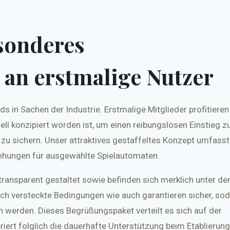
esonderes
an erstmalige Nutzer
ds in Sachen der Industrie. Erstmalige Mitglieder profitieren
l konzipiert worden ist, um einen reibungslosen Einstieg 
zu sichern. Unser attraktives gestaffeltes Konzept umfasst
rehungen für ausgewählte Spielautomaten.
ansparent gestaltet sowie befinden sich merklich unter d
ich versteckte Bedingungen wie auch garantieren sicher, so
ch werden. Dieses Begrüßungspaket verteilt es sich auf der
iert folglich die dauerhafte Unterstützung beim Etablierun