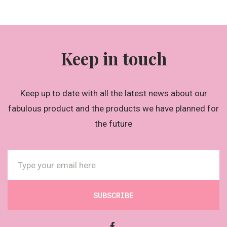
Keep in touch
Keep up to date with all the latest news about our
fabulous product and the products we have planned for
the future
SUBSCRIBE