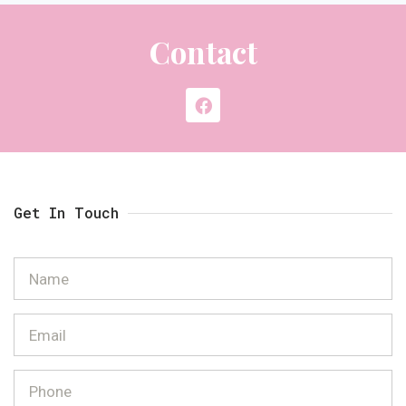
Contact
Get In Touch