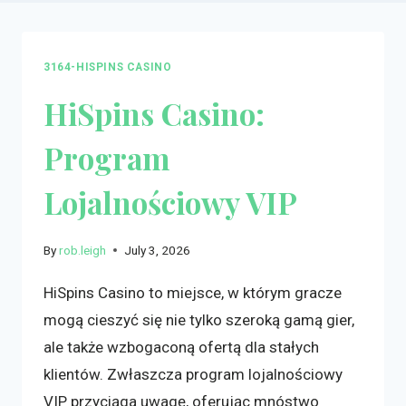
3164-HISPINS CASINO
HiSpins Casino:
Program
Lojalnościowy VIP
By
rob.leigh
July 3, 2026
HiSpins Casino to miejsce, w którym gracze
mogą cieszyć się nie tylko szeroką gamą gier,
ale także wzbogaconą ofertą dla stałych
klientów. Zwłaszcza program lojalnościowy
VIP przyciąga uwagę, oferując mnóstwo