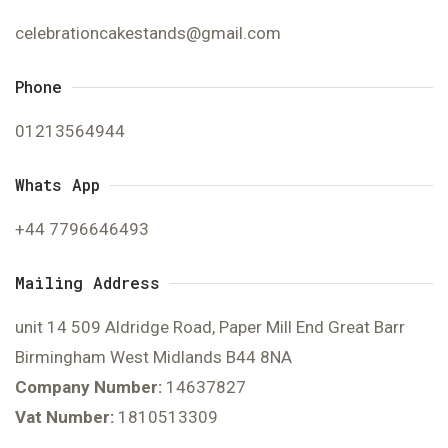
celebrationcakestands@gmail.com
Phone
01213564944
Whats App
+44 7796646493
Mailing Address
unit 14 509 Aldridge Road, Paper Mill End Great Barr
Birmingham West Midlands B44 8NA
Company Number:
14637827
Vat Number:
1810513309