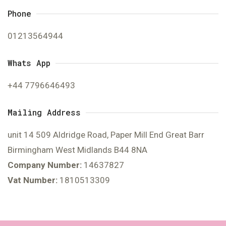
Phone
01213564944
Whats App
+44 7796646493
Mailing Address
unit 14 509 Aldridge Road, Paper Mill End Great Barr
Birmingham West Midlands B44 8NA
Company Number:
14637827
Vat Number:
1810513309