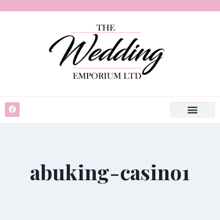
abuking-casino1