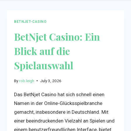
BETNJET-CASINO
BetNjet Casino: Ein
Blick auf die
Spielauswahl
By
rob.leigh
July 3, 2026
Das BetNjet Casino hat sich schnell einen
Namen in der Online-Glücksspielbranche
gemacht, insbesondere in Deutschland. Mit
einer beeindruckenden Vielzahl an Spielen und
einem benutzerfreundlichen Interface, bietet