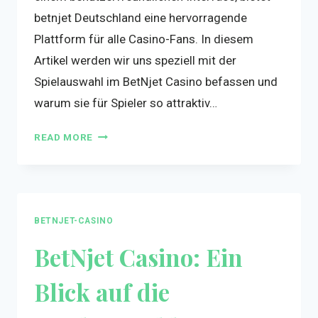
betnjet Deutschland eine hervorragende
Plattform für alle Casino-Fans. In diesem
Artikel werden wir uns speziell mit der
Spielauswahl im BetNjet Casino befassen und
warum sie für Spieler so attraktiv…
READ MORE
BETNJET-CASINO
BetNjet Casino: Ein
Blick auf die