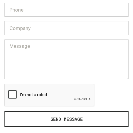
SEND MESSAGE