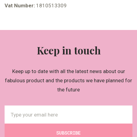
Vat Number:
1810513309
Keep in touch
Keep up to date with all the latest news about our
fabulous product and the products we have planned for
the future
SUBSCRIBE