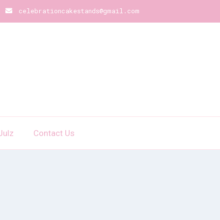
celebrationcakestands@gmail.com
Julz
Contact Us