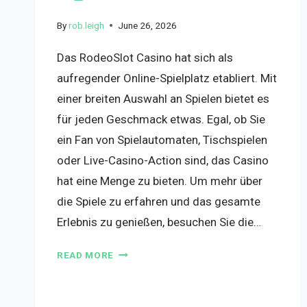
By
rob.leigh
June 26, 2026
Das RodeoSlot Casino hat sich als
aufregender Online-Spielplatz etabliert. Mit
einer breiten Auswahl an Spielen bietet es
für jeden Geschmack etwas. Egal, ob Sie
ein Fan von Spielautomaten, Tischspielen
oder Live-Casino-Action sind, das Casino
hat eine Menge zu bieten. Um mehr über
die Spiele zu erfahren und das gesamte
Erlebnis zu genießen, besuchen Sie die…
READ MORE