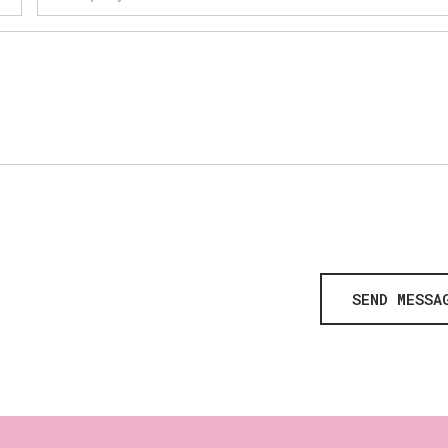
SEND MESSA