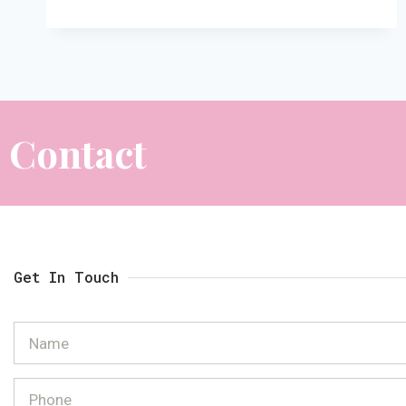
Contact
Get In Touch