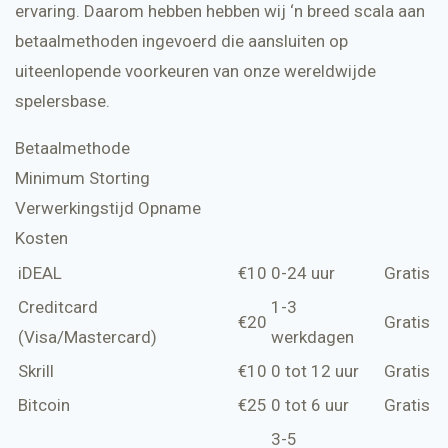
ervaring. Daarom hebben hebben wij ‘n breed scala aan
betaalmethoden ingevoerd die aansluiten op
uiteenlopende voorkeuren van onze wereldwijde
spelersbase.
Betaalmethode
Minimum Storting
Verwerkingstijd Opname
Kosten
iDEAL
€10
0-24 uur
Gratis
Creditcard
1-3
€20
Gratis
(Visa/Mastercard)
werkdagen
Skrill
€10
0 tot 12 uur
Gratis
Bitcoin
€25
0 tot 6 uur
Gratis
3-5