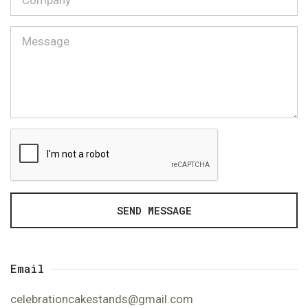
SEND MESSAGE
Email
celebrationcakestands@gmail.com