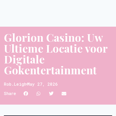
Glorion Casino: Uw
Ultieme Locatie voor
Digitale
Gokentertainment
Rob.leigh
May 27, 2026
Share