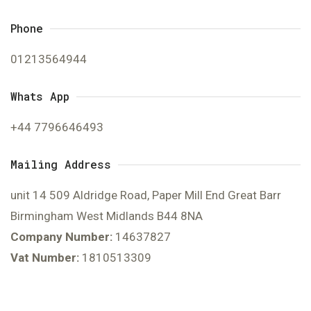
Phone
01213564944
Whats App
+44 7796646493
Mailing Address
unit 14 509 Aldridge Road, Paper Mill End Great Barr
Birmingham West Midlands B44 8NA
Company Number:
14637827
Vat Number:
1810513309