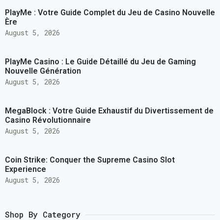
PlayMe : Votre Guide Complet du Jeu de Casino Nouvelle
Ère
August 5, 2026
PlayMe Casino : Le Guide Détaillé du Jeu de Gaming
Nouvelle Génération
August 5, 2026
MegaBlock : Votre Guide Exhaustif du Divertissement de
Casino Révolutionnaire
August 5, 2026
Coin Strike: Conquer the Supreme Casino Slot
Experience
August 5, 2026
Shop By Category