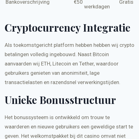
Bankoverschrijving
€50
Gratis
werkdagen
Cryptocurrency Integratie
Als toekomstgericht platform hebben hebben wij crypto
betalingen volledig ingebouwd. Naast Bitcoin
aanvaarden wij ETH, Litecoin en Tether, waardoor
gebruikers genieten van anonimiteit, lage
transactielasten en razendsnel verwerkingstijden.
Unieke Bonusstructuur
Het bonussysteem is ontwikkeld om trouw te
waarderen en nieuwe gebruikers een geweldige start te
geven. Het welkomstpakket bij dit casino omvat niet