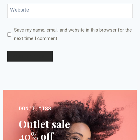
Website
Save my name, email, and website in this browser for the
next time I comment.
DON’T MISS
Outlet sale
40% off