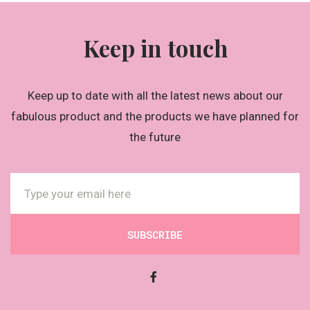
Keep in touch
Keep up to date with all the latest news about our
fabulous product and the products we have planned for
the future
SUBSCRIBE