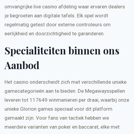
omvangrijke live casino afdeling waar ervaren dealers
je begroeten aan digitale tafels. Elk spel wordt
regelmatig getest door externe controleurs om
eerlijkheid en doorzichtigheid te garanderen.
Specialiteiten binnen ons
Aanbod
Het casino onderscheidt zich met verschillende unieke
gamecategorieën aan te bieden. De Megawaysspellen
leveren tot 117649 winmanieren per draai, waarbij onze
unieke Glorion games speciaal voor dit platform
gemaakt zijn. Voor fans van tactiek hebben we
meerdere varianten van poker en baccarat, elke met