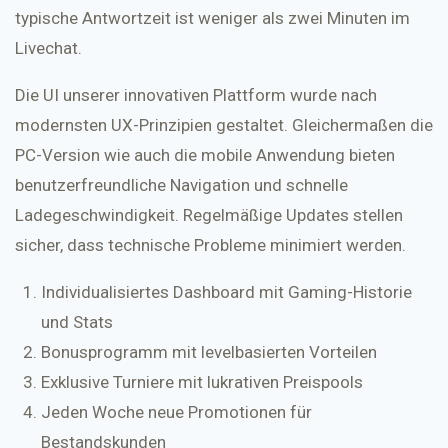
typische Antwortzeit ist weniger als zwei Minuten im
Livechat.
Die UI unserer innovativen Plattform wurde nach
modernsten UX-Prinzipien gestaltet. Gleichermaßen die
PC-Version wie auch die mobile Anwendung bieten
benutzerfreundliche Navigation und schnelle
Ladegeschwindigkeit. Regelmäßige Updates stellen
sicher, dass technische Probleme minimiert werden.
Individualisiertes Dashboard mit Gaming-Historie
und Stats
Bonusprogramm mit levelbasierten Vorteilen
Exklusive Turniere mit lukrativen Preispools
Jeden Woche neue Promotionen für
Bestandskunden