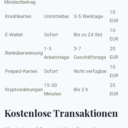
Mindestbetrag
10
Kreditkarten
Unmittelbar
3-5 Werktage
EUR
10
E-Wallet
Sofort
Bis zu 24 Std.
EUR
1-3
3-7
20
Banküberweisung
Arbeitstage
Geschäftstage
EUR
10
Prepaid-Karten
Sofort
Nicht verfügbar
EUR
15-30
25
Kryptowährungen
Bis 2 h
Minuten
EUR
Kostenlose Transaktionen