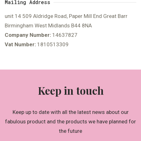
Mailing Address
unit 14 509 Aldridge Road, Paper Mill End Great Barr
Birmingham West Midlands B44 8NA
Company Number:
14637827
Vat Number:
1810513309
Keep in touch
Keep up to date with all the latest news about our
fabulous product and the products we have planned for
the future