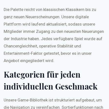
Die Palette reicht von klassischen Klassikern bis zu
ganz neuen Neuerscheinungen. Unsere digitale
Plattform wird laufend aktualisiert, sodass unsere
Mitglieder immer Zugang zu den neuesten Neuerungen
der Industrie haben. Jedes verfügbare Spiel wurde auf
Chancengleichheit, operative Stabilität und
Entertainment-Faktor getestet, bevor es in unser
Angebot eingegliedert wird.
Kategorien für jeden
individuellen Geschmack
Unsere Game-Bibliothek ist strukturiert aufgebaut, um
die Navigation zu vereinfachen. Sortierfunktionen nach