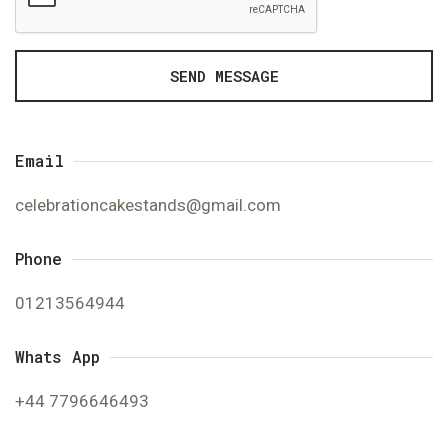
SEND MESSAGE
Email
celebrationcakestands@gmail.com
Phone
01213564944
Whats App
+44 7796646493