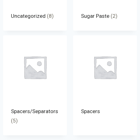
Uncategorized
(8)
Sugar Paste
(2)
Spacers/Separators
Spacers
(5)