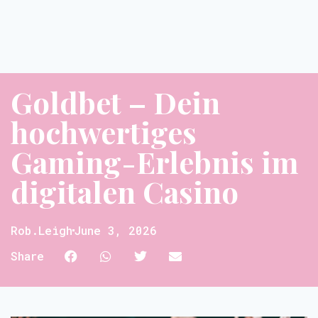
Goldbet – Dein
hochwertiges
Gaming-Erlebnis im
digitalen Casino
Rob.leigh
June 3, 2026
Share