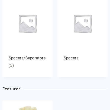
Spacers/Separators
Spacers
(5)
Featured