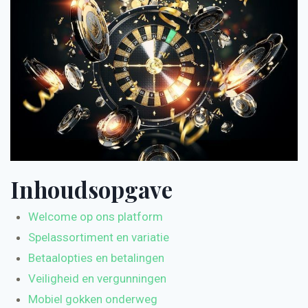
Inhoudsopgave
Welcome op ons platform
Spelassortiment en variatie
Betaalopties en betalingen
Veiligheid en vergunningen
Mobiel gokken onderweg