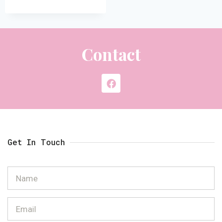
Contact
Get In Touch