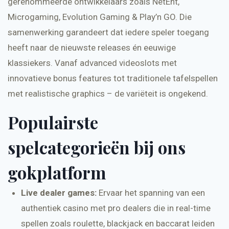
gerenommeerde ontwikkelaars zoals NetEnt,
Microgaming, Evolution Gaming & Play’n GO. Die
samenwerking garandeert dat iedere speler toegang
heeft naar de nieuwste releases én eeuwige
klassiekers. Vanaf advanced videoslots met
innovatieve bonus features tot traditionele tafelspellen
met realistische graphics – de variëteit is ongekend.
Populairste
spelcategorieën bij ons
gokplatform
Live dealer games:
Ervaar het spanning van een
authentiek casino met pro dealers die in real-time
spellen zoals roulette, blackjack en baccarat leiden