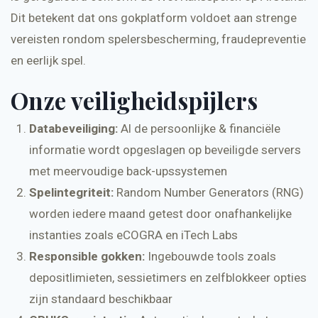
Dit betekent dat ons gokplatform voldoet aan strenge
vereisten rondom spelersbescherming, fraudepreventie
en eerlijk spel.
Onze veiligheidspijlers
Databeveiliging:
Al de persoonlijke & financiële
informatie wordt opgeslagen op beveiligde servers
met meervoudige back-upssystemen
Spelintegriteit:
Random Number Generators (RNG)
worden iedere maand getest door onafhankelijke
instanties zoals eCOGRA en iTech Labs
Responsible gokken:
Ingebouwde tools zoals
depositlimieten, sessietimers en zelfblokkeer opties
zijn standaard beschikbaar