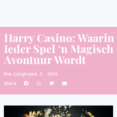
Harry Casino: Waarin
Ieder Spel ‘n Magisch
Avontuur Wordt
Rob.leigh
June 3, 2026
Share