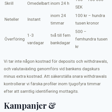
Skrill
Omedelbart
inom 24 h
SEK
inom 24
100 kr – hundra
Neteller
Instant
timmar
tusen kronor
500 –
1-3
två till fem
Överföring
femhundra tusen
vardagar
bankdagar
kr
Vi tar inte någon kostnad för deposits och withdrawals,
och valutaväxling genomförs vid bankens dagskurs
minus extra kostnad. Att säkerställa snara withdrawals
kontrollerar vi färska profiler inom tjugofyra timmar
efter att samtlig identifiering mottagits.
Kampanjer &