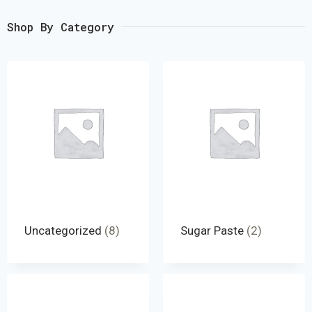
Shop By Category
Uncategorized
(8)
Sugar Paste
(2)