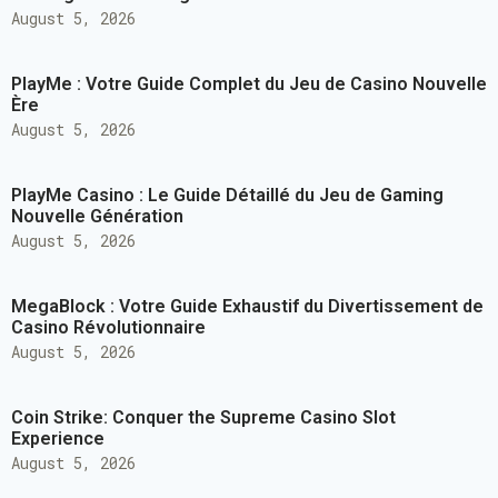
August 5, 2026
PlayMe : Votre Guide Complet du Jeu de Casino Nouvelle
Ère
August 5, 2026
PlayMe Casino : Le Guide Détaillé du Jeu de Gaming
Nouvelle Génération
August 5, 2026
MegaBlock : Votre Guide Exhaustif du Divertissement de
Casino Révolutionnaire
August 5, 2026
Coin Strike: Conquer the Supreme Casino Slot
Experience
August 5, 2026