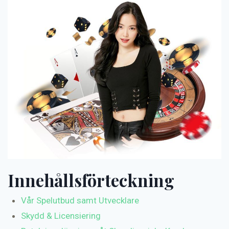
Innehållsförteckning
Vår Spelutbud samt Utvecklare
Skydd & Licensiering