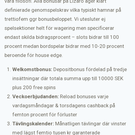
våra filosofi. Alla bonusar på Lizaro äger klart
definierade genomspelskrav vilka typiskt hamnar på
trettiofem ggr bonusbeloppet. Vi utesluter ej
spelsektioner helt för wagering men specificerar
endast skilda bidragsprocent – slots bidrar till 100
procent medan bordspelar bidrar med 10-20 procent
beroende för house edge.
Welkomstbonus:
Depositbonus fördelad på tredje
insättningar där totala summa upp till 10000 SEK
plus 200 free spins
Veckoerbjudanden:
Reload bonuses varje
vardagsmåndagar & torsdagens cashback på
femton procent för förluster
Tävlingskalender:
Månatligen tävlingar där vinster
med lägst femtio tusen kr garanterade