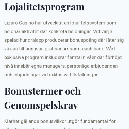
Lojalitetsprogram
Lizaro Casino har utvecklat en lojalitetssystem som
belönar aktivitet där konkreta belöningar. Vid varje
spelad hundralapp producerar bonuspoäng där låter sig
växlas till bonusar, gratissnurr samt cash back. Vårt
exklusiva program inkluderar femtal nivåer där förhöjd
nivå innebär egna managers, personliga erbjudanden
och inbjudningar vid exklusiva tillställningar.
Bonustermer och
Genomspelskrav
Klarhet gällande bonusvillkor utgör fundamental för