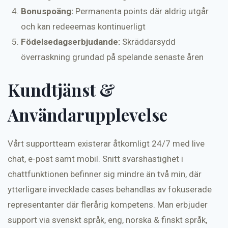
Bonuspoäng:
Permanenta points där aldrig utgår
och kan redeeemas kontinuerligt
Födelsedagserbjudande:
Skräddarsydd
överraskning grundad på spelande senaste åren
Kundtjänst &
Användarupplevelse
Vårt supportteam existerar åtkomligt 24/7 med live
chat, e-post samt mobil. Snitt svarshastighet i
chattfunktionen befinner sig mindre än två min, där
ytterligare invecklade cases behandlas av fokuserade
representanter där flerårig kompetens. Man erbjuder
support via svenskt språk, eng, norska & finskt språk,