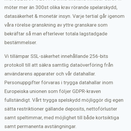
möter mer än 300st olika krav rörande spelarskydd,
datasäkerhet & monetär insyn. Varje tertial går igenom
våra rörelse granskning av yttre granskare som
bekräftar så man efterlever totala lagstadgade
bestämmelser.
Vi tillämpar SSL-säkerhet innehållande 256-bits
protokoll till att säkra samtlig dataöverföring från
användarens apparater och vår datahallar.
Personuppgifter förvaras i trygga datahallar inom
Europeiska unionen som följer GDPR-kraven
fullständigt. Vårt trygga spelskydd möjliggör dig egen
sätta restriktioner gällande deposits, nettoförluster
samt speltimmar, med möjlighet till både kortsiktiga
samt permanenta avstängningar.