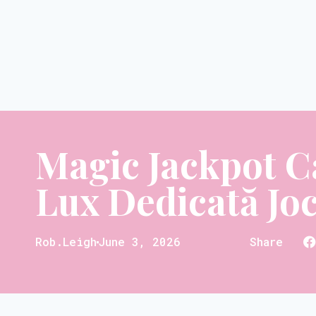
Magic Jackpot C
Lux Dedicată Jo
Rob.leigh
June 3, 2026
Share