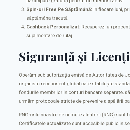
participare gratuită pentru toți membrii activi
Spin-uri Free Pe Săptămână:
În fiecare luni, p
săptămâna trecută
Cashback Personalizat:
Recuperezi un procent d
suplimentare de rulaj
Siguranță și Licenț
Operăm sub autorizația emisă de Autoritatea de J
organism recunoscut global care stabilește standa
fondurile membrilor în conturi bancare separate, să 
urmăm protocoale stricte de prevenire a spălării ban
RNG-urile noastre de numere aleatorii (RNG) sunt te
Certificatele actualizate sunt accesibile public în 