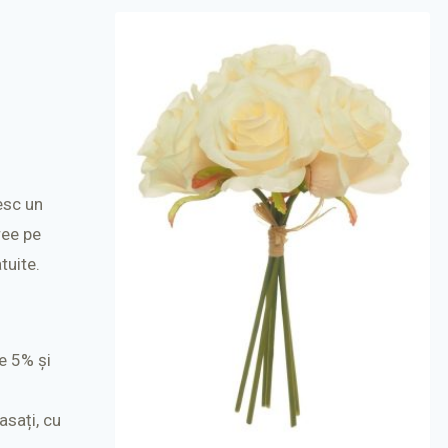
esc un
ree pe
tuite.
e 5% și
asați, cu