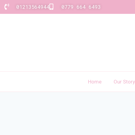
01213564944
0779 664 6493
Home
Our Story