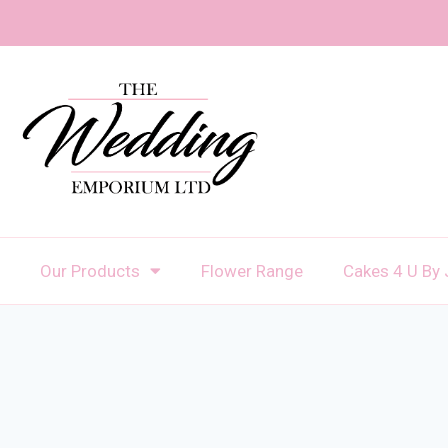
Our Products
Flower Range
Cakes 4 U By 