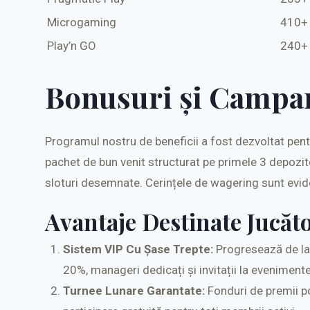
Microgaming
410+
Play’n GO
240+
Bonusuri și Campan
Programul nostru de beneficii a fost dezvoltat pent
pachet de bun venit structurat pe primele 3 depozit
sloturi desemnate. Cerințele de wagering sunt eviden
Avantaje Destinate Jucăt
Sistem VIP Cu Șase Trepte:
Progresează de la 
20%, manageri dedicați și invitații la eveniment
Turnee Lunare Garantate:
Fonduri de premii po