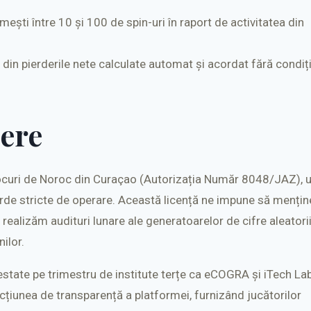
rimești între 10 și 100 de spin-uri în raport de activitatea din
in pierderile nete calculate automat și acordat fără condiți
iere
ocuri de Noroc din Curaçao (Autorizația Număr 8048/JAZ), 
rde stricte de operare. Această licență ne impune să menți
realizăm audituri lunare ale generatoarelor de cifre aleatorii
ilor.
state pe trimestru de institute terțe ca eCOGRA și iTech La
secțiunea de transparență a platformei, furnizând jucătorilor