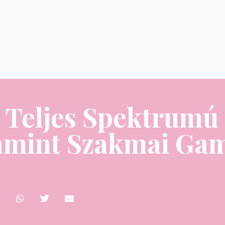
– Teljes Spektrumú
lamint Szakmai Ga