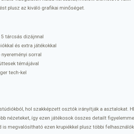
st plusz az kiváló grafikai minőséget.
5 tárcsás dizájnnal
ókkal és extra játékokkal
b nyereményi sorral
üttesek témájával
dger tech-kel
túdiókból, hol szakképzett osztók irányítják a asztalokat. 
bb nézeteket, így ezen játékosok összes detailt figyelemme
 is megvalósítható ezen krupiékkel plusz többi felhasználók