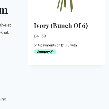
em
Ivory (Bunch Of 6)
művelet
óknak
£
4.50
ming