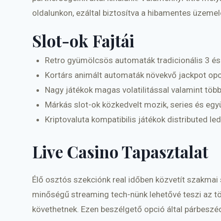
oldalunkon, ezáltal biztosítva a hibamentes üzemelé
Slot-ok Fajtái
Retro gyümölcsös automaták tradicionális 3 és 
Kortárs animált automaták növekvő jackpot opci
Nagy játékok magas volatilitással valamint töb
Márkás slot-ok közkedvelt mozik, series és egy
Kriptovaluta kompatibilis játékok distributed le
Live Casino Tapasztalat
Élő osztós szekciónk real időben közvetít szakmai s
minőségű streaming tech-nünk lehetővé teszi az tö
követhetnek. Ezen beszélgető opció által párbeszéd