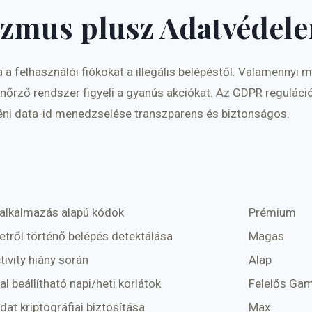
izmus plusz Adatvédel
a a felhasználói fiókokat a illegális belépéstől. Valamennyi 
lenőrző rendszer figyeli a gyanús akciókat. Az GDPR reguláci
éni data-id menedzselése transzparens és biztonságos.
 alkalmazás alapú kódok
Prémium
etről történő belépés detektálása
Magas
tivity hiány során
Alap
al beállítható napi/heti korlátok
Felelős Ga
dat kriptográfiai biztosítása
Max