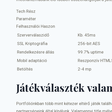
Tech Rész
Paraméter
Felhasználói Haszon
Szerverválaszidő
Kb. 45ms
SSL Kriptográfia
256-bit AES
Rendelkezésre állás
99.7% uptime
Mobil adaptáció
Reszponzív HTML
Betöltés
2-4 mp
Játékválaszték vala
Portfóliónkban több mint kétezer eltérő játék találh
partnerségeink által kínálunk. Valamennyi title mély