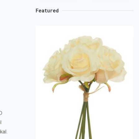
Featured
HD
l
kal.