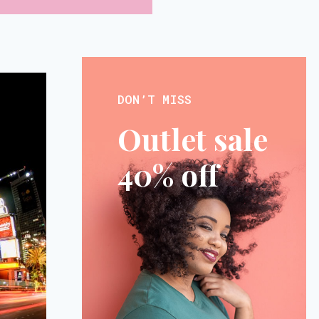
DON’T MISS
Outlet sale
40% off