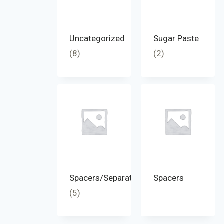
Uncategorized
Sugar Paste
(8)
(2)
Spacers/Separators
Spacers
(5)