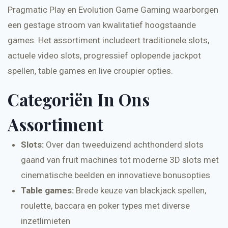
Pragmatic Play en Evolution Game Gaming waarborgen
een gestage stroom van kwalitatief hoogstaande
games. Het assortiment includeert traditionele slots,
actuele video slots, progressief oplopende jackpot
spellen, table games en live croupier opties.
Categoriën In Ons
Assortiment
Slots:
Over dan tweeduizend achthonderd slots
gaand van fruit machines tot moderne 3D slots met
cinematische beelden en innovatieve bonusopties
Table games:
Brede keuze van blackjack spellen,
roulette, baccara en poker types met diverse
inzetlimieten