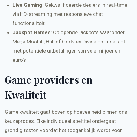
Live Gaming:
Gekwalificeerde dealers in real-time
via HD-streaming met responsieve chat
functionaliteit
Jackpot Games:
Oplopende jackpots waaronder
Mega Moolah, Hall of Gods en Divine Fortune slot
met potentiële uitbetalingen van vele miljoenen
euro’s
Game providers en
Kwaliteit
Game kwaliteit gaat boven op hoeveelheid binnen ons
keuzeproces. Elke individueel speltitel ondergaat
grondig testen voordat het toegankelijk wordt voor