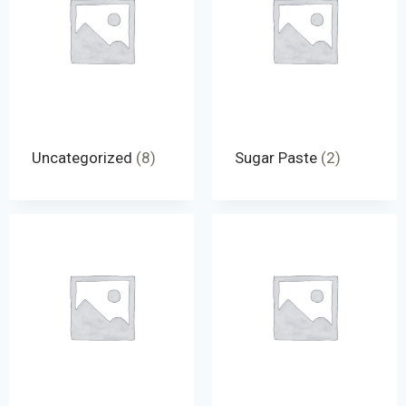
Uncategorized
(8)
Sugar Paste
(2)