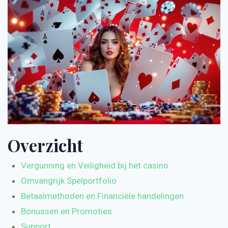
Overzicht
Vergunning en Veiligheid bij het casino
Omvangrijk Spelportfolio
Betaalmethoden en Financiële handelingen
Bonussen en Promoties
Support