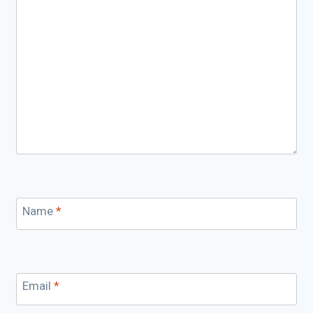
Name
*
Email
*