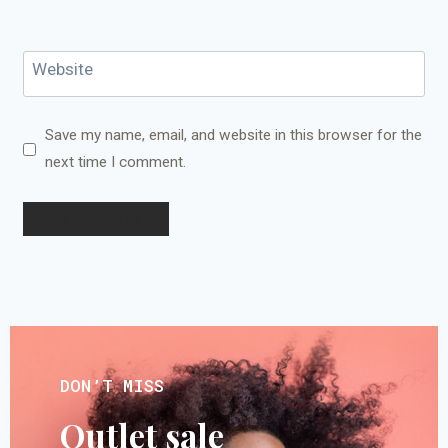
Website
Save my name, email, and website in this browser for the
next time I comment.
DON’T MISS
Outlet sale