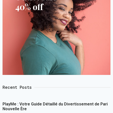
40% off
Recent Posts
PlayMe : Votre Guide Détaillé du Divertissement de Pari
Nouvelle Ère