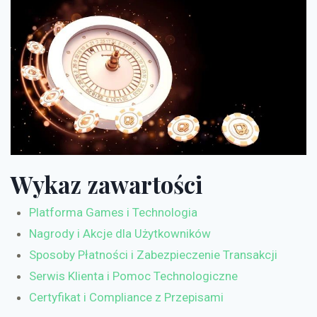
Wykaz zawartości
Platforma Games i Technologia
Nagrody i Akcje dla Użytkowników
Sposoby Płatności i Zabezpieczenie Transakcji
Serwis Klienta i Pomoc Technologiczne
Certyfikat i Compliance z Przepisami