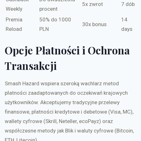
5x zwrot
7 dób
Weekly
procent
Premia
50% do 1000
14
30x bonus
Reload
PLN
days
Opcje Płatności i Ochrona
Transakcji
Smash Hazard wspiera szeroką wachlarz metod
płatności zaadaptowanych do oczekiwań krajowych
użytkowników. Akceptujemy tradycyjne przelewy
finansowe, płatności kredytowe i debetowe (Visa, MC),
wallety cyfrowe (Skrill, Neteller, ecoPayz) oraz
współczesne metody jak Blik i waluty cyfrowe (Bitcoin,
ETH, Litecoin).