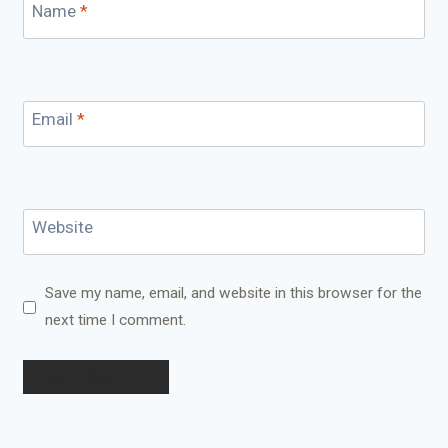
Name
*
Email
*
Website
Save my name, email, and website in this browser for the
next time I comment.