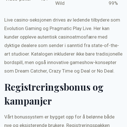
Wild
99%
Live casino-seksjonen drives av ledende tilbydere som
Evolution Gaming og Pragmatic Play Live. Her kan
kunder oppleve autentisk casinoatmosfære med
dyktige dealere som sender i sanntid fra state-of-the-
art studioer. Katalogen inkluderer ikke bare tradisjonelle
bordspill, men også innovative gameshow-konsepter
som Dream Catcher, Crazy Time og Deal or No Deal.
Registreringsbonus og
kampanjer
Vårt bonussystem er bygget opp for å belønne både
nye og eksisterende brukere. Registreringspakken