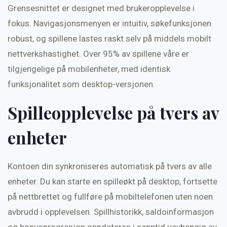
Grensesnittet er designet med brukeropplevelse i
fokus. Navigasjonsmenyen er intuitiv, søkefunksjonen
robust, og spillene lastes raskt selv på middels mobilt
nettverkshastighet. Over 95% av spillene våre er
tilgjengelige på mobilenheter, med identisk
funksjonalitet som desktop-versjonen.
Spilleopplevelse på tvers av
enheter
Kontoen din synkroniseres automatisk på tvers av alle
enheter. Du kan starte en spilleøkt på desktop, fortsette
på nettbrettet og fullføre på mobiltelefonen uten noen
avbrudd i opplevelsen. Spillhistorikk, saldoinformasjon
og bonusprogresjon oppdateres i sanntid uavhengig av