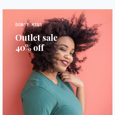
DON’T MISS
Outlet sale
40% off