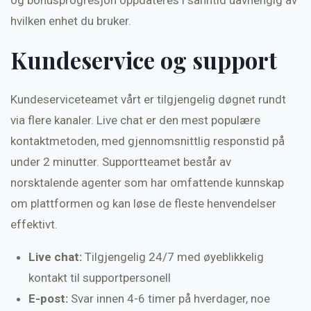
hvilken enhet du bruker.
Kundeservice og support
Kundeserviceteamet vårt er tilgjengelig døgnet rundt
via flere kanaler. Live chat er den mest populære
kontaktmetoden, med gjennomsnittlig responstid på
under 2 minutter. Supportteamet består av
norsktalende agenter som har omfattende kunnskap
om plattformen og kan løse de fleste henvendelser
effektivt.
Live chat:
Tilgjengelig 24/7 med øyeblikkelig
kontakt til supportpersonell
E-post:
Svar innen 4-6 timer på hverdager, noe