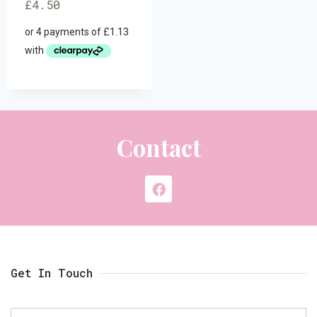
£
4.50
Contact
Get In Touch