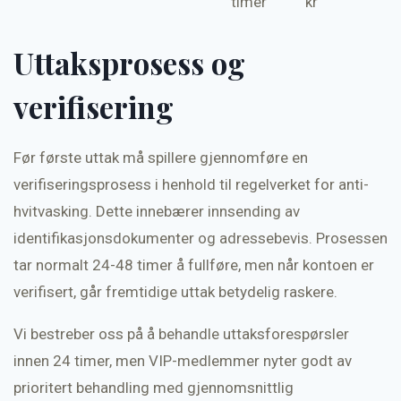
timer
kr
Uttaksprosess og
verifisering
Før første uttak må spillere gjennomføre en
verifiseringsprosess i henhold til regelverket for anti-
hvitvasking. Dette innebærer innsending av
identifikasjonsdokumenter og adressebevis. Prosessen
tar normalt 24-48 timer å fullføre, men når kontoen er
verifisert, går fremtidige uttak betydelig raskere.
Vi bestreber oss på å behandle uttaksforespørsler
innen 24 timer, men VIP-medlemmer nyter godt av
prioritert behandling med gjennomsnittlig