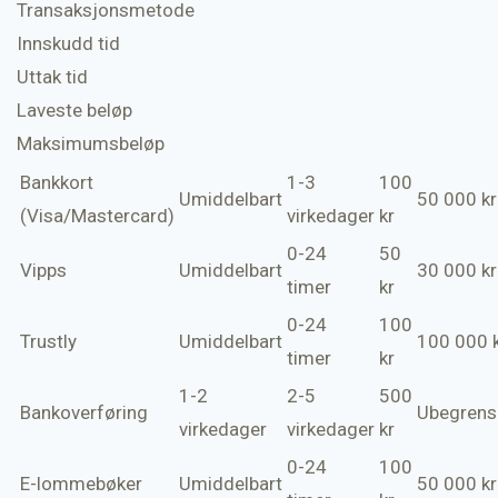
Transaksjonsmetode
Innskudd tid
Uttak tid
Laveste beløp
Maksimumsbeløp
Bankkort
1-3
100
Umiddelbart
50 000 kr
(Visa/Mastercard)
virkedager
kr
0-24
50
Vipps
Umiddelbart
30 000 kr
timer
kr
0-24
100
Trustly
Umiddelbart
100 000 
timer
kr
1-2
2-5
500
Bankoverføring
Ubegrens
virkedager
virkedager
kr
0-24
100
E-lommebøker
Umiddelbart
50 000 kr