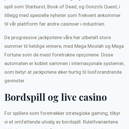
spill som Starburst, Book of Dead, og Gonzo’s Quest, i
tillegg med spesielle nyheter som frekvent ankommer
til vår plattform før andre casinoer i industrien.
De progressive jackpotene våre har utbetalt store
summer til heldige vinnere, med Mega Moolah og Mega
Fortune som de mest foretrukne opsjonene. Disse
automaten er koblet sammen i internasjonale systemer,
som betyr at jackpotene øker hurtig til livsforandrende
gevinster.
Bordspill og live casino
For spillere som foretrekker strategiske gaming, tilbyr
vi et omfattende utvalg av bordspill. Rulettvariantene