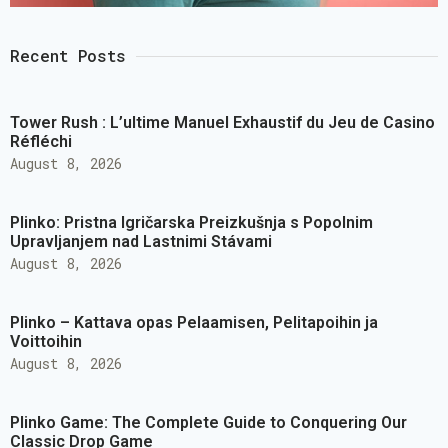
Recent Posts
Tower Rush : L’ultime Manuel Exhaustif du Jeu de Casino
Réfléchi
August 8, 2026
Plinko: Pristna Igričarska Preizkušnja s Popolnim
Upravljanjem nad Lastnimi Stávami
August 8, 2026
Plinko – Kattava opas Pelaamisen, Pelitapoihin ja
Voittoihin
August 8, 2026
Plinko Game: The Complete Guide to Conquering Our
Classic Drop Game