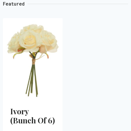
Featured
Ivory
(Bunch Of 6)