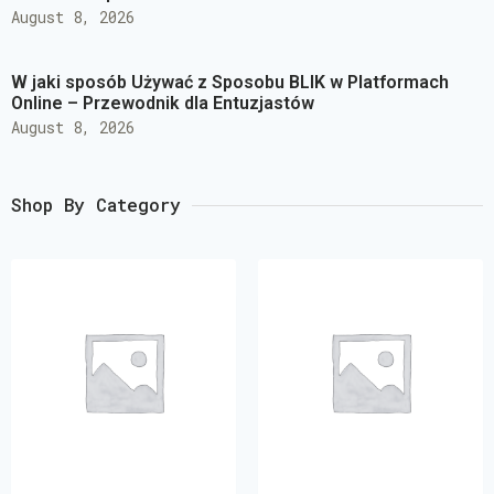
August 8, 2026
W jaki sposób Używać z Sposobu BLIK w Platformach
Online – Przewodnik dla Entuzjastów
August 8, 2026
Shop By Category