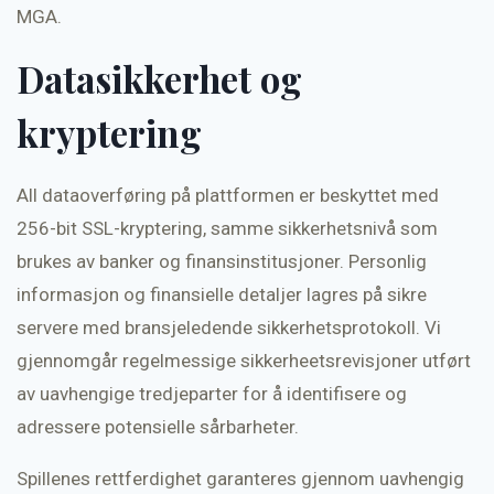
MGA.
Datasikkerhet og
kryptering
All dataoverføring på plattformen er beskyttet med
256-bit SSL-kryptering, samme sikkerhetsnivå som
brukes av banker og finansinstitusjoner. Personlig
informasjon og finansielle detaljer lagres på sikre
servere med bransjeledende sikkerhetsprotokoll. Vi
gjennomgår regelmessige sikkerheetsrevisjoner utført
av uavhengige tredjeparter for å identifisere og
adressere potensielle sårbarheter.
Spillenes rettferdighet garanteres gjennom uavhengig