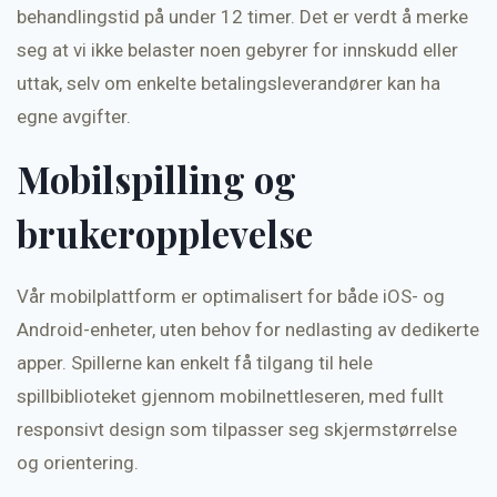
behandlingstid på under 12 timer. Det er verdt å merke
seg at vi ikke belaster noen gebyrer for innskudd eller
uttak, selv om enkelte betalingsleverandører kan ha
egne avgifter.
Mobilspilling og
brukeropplevelse
Vår mobilplattform er optimalisert for både iOS- og
Android-enheter, uten behov for nedlasting av dedikerte
apper. Spillerne kan enkelt få tilgang til hele
spillbiblioteket gjennom mobilnettleseren, med fullt
responsivt design som tilpasser seg skjermstørrelse
og orientering.