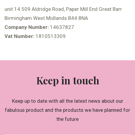
unit 14 509 Aldridge Road, Paper Mill End Great Barr
Birmingham West Midlands B44 8NA
Company Number:
14637827
Vat Number:
1810513309
Keep in touch
Keep up to date with all the latest news about our
fabulous product and the products we have planned for
the future