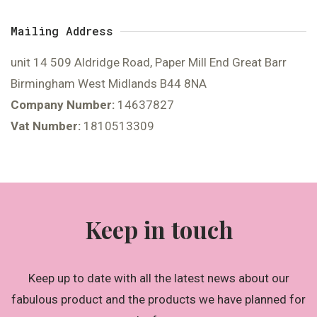
Mailing Address
unit 14 509 Aldridge Road, Paper Mill End Great Barr
Birmingham West Midlands B44 8NA
Company Number:
14637827
Vat Number:
1810513309
Keep in touch
Keep up to date with all the latest news about our
fabulous product and the products we have planned for