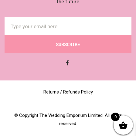
the future
SUBSCRIBE
Returns / Refunds Policy
© Copyright The Wedding Emporium Limited. All rights
0
reserved.