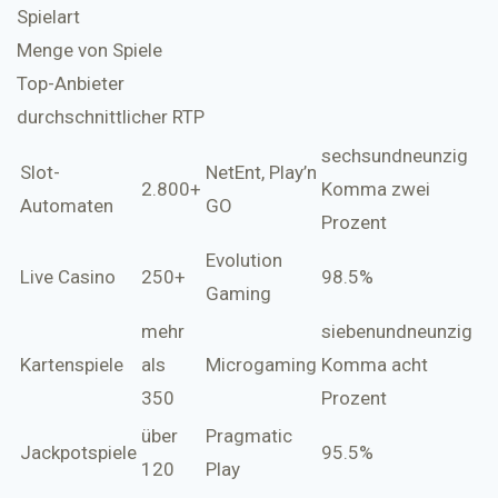
Spielart
Menge von Spiele
Top-Anbieter
durchschnittlicher RTP
sechsundneunzig
Slot-
NetEnt, Play’n
2.800+
Komma zwei
Automaten
GO
Prozent
Evolution
Live Casino
250+
98.5%
Gaming
mehr
siebenundneunzig
Kartenspiele
als
Microgaming
Komma acht
350
Prozent
über
Pragmatic
Jackpotspiele
95.5%
120
Play