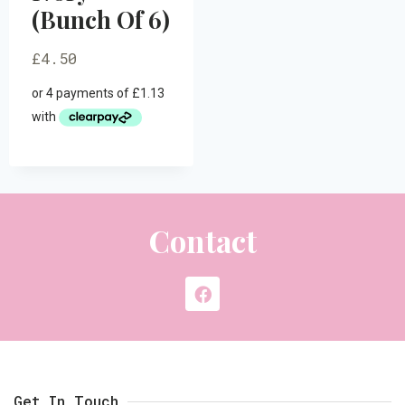
(Bunch Of 6)
£
4.50
Contact
Get In Touch