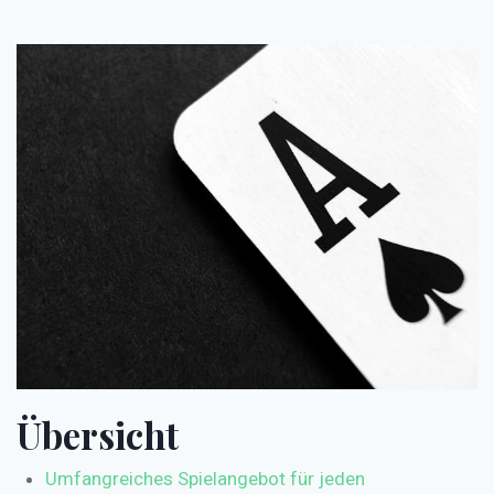
Übersicht
Umfangreiches Spielangebot für jeden