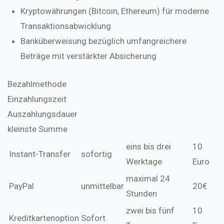
Kryptowährungen (Bitcoin, Ethereum) für moderne
Transaktionsabwicklung
Banküberweisung bezüglich umfangreichere
Beträge mit verstärkter Absicherung
Bezahlmethode
Einzahlungszeit
Auszahlungsdauer
kleinste Summe
eins bis drei
10
Instant-Transfer
sofortig
Werktage
Euro
maximal 24
PayPal
unmittelbar
20€
Stunden
zwei bis fünf
10
Kreditkartenoption
Sofort