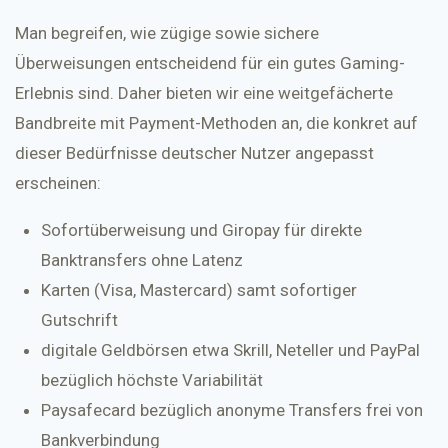
Man begreifen, wie zügige sowie sichere
Überweisungen entscheidend für ein gutes Gaming-
Erlebnis sind. Daher bieten wir eine weitgefächerte
Bandbreite mit Payment-Methoden an, die konkret auf
dieser Bedürfnisse deutscher Nutzer angepasst
erscheinen:
Sofortüberweisung und Giropay für direkte
Banktransfers ohne Latenz
Karten (Visa, Mastercard) samt sofortiger
Gutschrift
digitale Geldbörsen etwa Skrill, Neteller und PayPal
bezüglich höchste Variabilität
Paysafecard bezüglich anonyme Transfers frei von
Bankverbindung