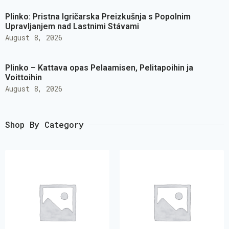
Plinko: Pristna Igričarska Preizkušnja s Popolnim
Upravljanjem nad Lastnimi Stávami
August 8, 2026
Plinko – Kattava opas Pelaamisen, Pelitapoihin ja
Voittoihin
August 8, 2026
Shop By Category