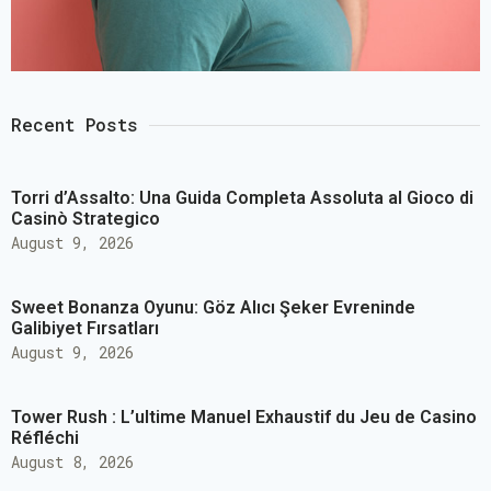
Recent Posts
Torri d’Assalto: Una Guida Completa Assoluta al Gioco di
Casinò Strategico
August 9, 2026
Sweet Bonanza Oyunu: Göz Alıcı Şeker Evreninde
Galibiyet Fırsatları
August 9, 2026
Tower Rush : L’ultime Manuel Exhaustif du Jeu de Casino
Réfléchi
August 8, 2026