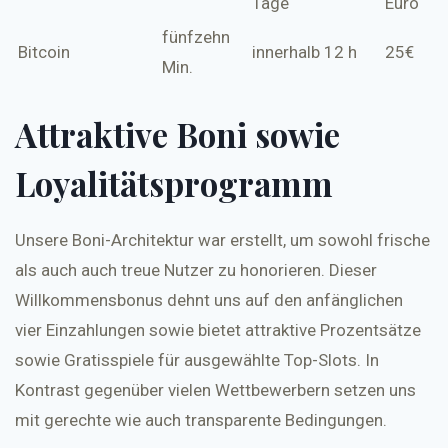
Tage
Euro
fünfzehn
Bitcoin
innerhalb 12 h
25€
Min.
Attraktive Boni sowie
Loyalitätsprogramm
Unsere Boni-Architektur war erstellt, um sowohl frische
als auch auch treue Nutzer zu honorieren. Dieser
Willkommensbonus dehnt uns auf den anfänglichen
vier Einzahlungen sowie bietet attraktive Prozentsätze
sowie Gratisspiele für ausgewählte Top-Slots. In
Kontrast gegenüber vielen Wettbewerbern setzen uns
mit gerechte wie auch transparente Bedingungen.