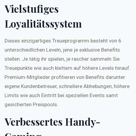
Vielstufiges
Loyalitätssystem
Dieses einzigartiges Treueprogramm besteht von 6
unterschiedlichen Leveln, jene je exklusive Benefits
stellen. Je tätig ihr spielen, je rascher sammeln Sie
Treuepunkte wie auch klettern auf höhere Levels hinauf.
Premium-Mitglieder profitieren von Benefits darunter
eigene Kundenbetreuer, schnellere Abhebungen, höhere
Limits wie auch Eintritt bei speziellen Events samt
gesicherten Preispools.
Verbessertes Handy-