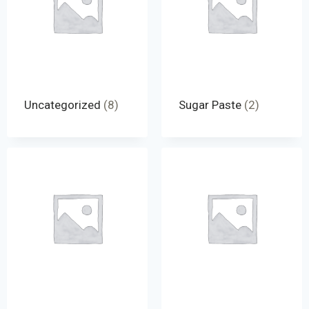
Uncategorized
(8)
Sugar Paste
(2)