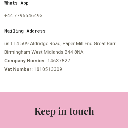
Whats App
+44 7796646493
Mailing Address
unit 14 509 Aldridge Road, Paper Mill End Great Barr
Birmingham West Midlands B44 8NA
Company Number:
14637827
Vat Number:
1810513309
Keep in touch