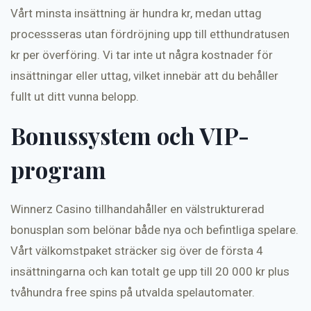
Vårt minsta insättning är hundra kr, medan uttag
processseras utan fördröjning upp till etthundratusen
kr per överföring. Vi tar inte ut några kostnader för
insättningar eller uttag, vilket innebär att du behåller
fullt ut ditt vunna belopp.
Bonussystem och VIP-
program
Winnerz Casino tillhandahåller en välstrukturerad
bonusplan som belönar både nya och befintliga spelare.
Vårt välkomstpaket sträcker sig över de första 4
insättningarna och kan totalt ge upp till 20 000 kr plus
tvåhundra free spins på utvalda spelautomater.