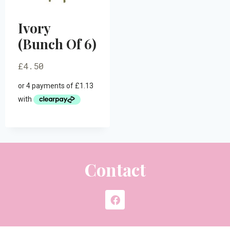
Ivory
(Bunch Of 6)
£
4.50
Contact