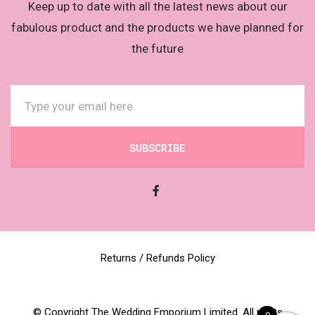
Keep up to date with all the latest news about our
fabulous product and the products we have planned for
the future
SUBSCRIBE
Returns / Refunds Policy
© Copyright The Wedding Emporium Limited. All rights