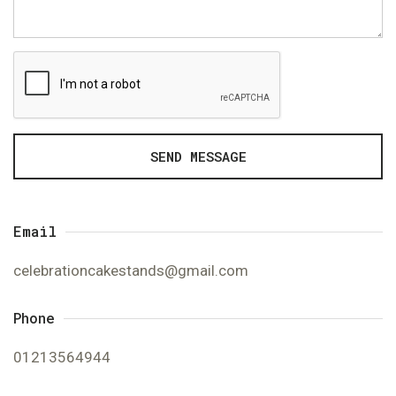
SEND MESSAGE
Email
celebrationcakestands@gmail.com
Phone
01213564944