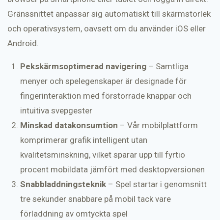
Gränssnittet anpassar sig automatiskt till skärmstorlek
och operativsystem, oavsett om du använder iOS eller
Android.
Pekskärmsoptimerad navigering
– Samtliga
menyer och spelegenskaper är designade för
fingerinteraktion med förstorrade knappar och
intuitiva svepgester
Minskad datakonsumtion
– Vår mobilplattform
komprimerar grafik intelligent utan
kvalitetsminskning, vilket sparar upp till fyrtio
procent mobildata jämfört med desktopversionen
Snabbladdningsteknik
– Spel startar i genomsnitt
tre sekunder snabbare på mobil tack vare
förladdning av omtyckta spel