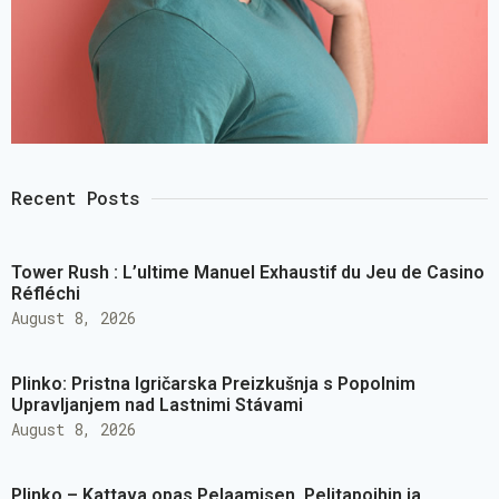
Recent Posts
Tower Rush : L’ultime Manuel Exhaustif du Jeu de Casino
Réfléchi
August 8, 2026
Plinko: Pristna Igričarska Preizkušnja s Popolnim
Upravljanjem nad Lastnimi Stávami
August 8, 2026
Plinko – Kattava opas Pelaamisen, Pelitapoihin ja