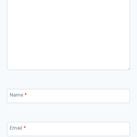
Name
*
Email
*