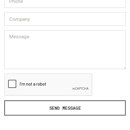
SEND MESSAGE