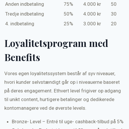
Anden indbetaling
75%
4.000 kr
50
Tredje indbetaling
50%
4.000 kr
30
4. indbetaling
25%
3.000 kr
20
Loyalitetsprogram med
Benefits
Vores egen loyalitetssystem består af syv niveauer,
hvori kunder selvstændigt går op i niveauerne baseret
på deres engagement. Ethvert level frigiver op adgang
til unikt content, hurtigere betalinger og dedikerede
kontomanagere ved de øverste levels.
Bronze- Level – Entré til uge- cashback-tilbud på 5%