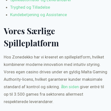
Tryghed og Tilladelse
Kundebetjening og Assistance
Vores Særlige
Spilleplatform
Hos Zonedekko har vi kreeret en spilleplatform, hvilket
kombinerer moderne innovation med intuitiv styring.
Vores egen casino drives under en gyldig Malta Gaming
Authority-licens, hvilket garanterer kunder maksimale
standard af kontrol og sikring.
åbn siden
giver entré til
op til 3.500 games fra sektorens allermest
respekterede leverandører.