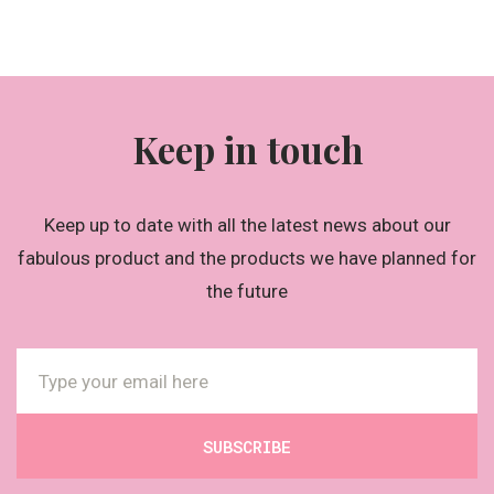
Keep in touch
Keep up to date with all the latest news about our
fabulous product and the products we have planned for
the future
SUBSCRIBE