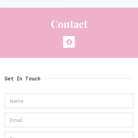
Contact
Get In Touch