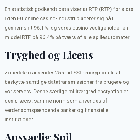
En statistisk godkendt data viser at RTP (RTP) for slots
i den EU online casino-industri placerer sig på i
gennemsnit 96.1%, og vores casino vedligeholder en
middel RTP på 96.4% på tværs af alle spilleautomater.
Tryghed og Licens
Zonedekko anvender 256-bit SSL-encryption til at
beskytte samtlige datatransmissioner fra brugere og
vor servers. Denne særlige militærgrad encryption er
den præcist samme norm som anvendes af
verdensomspændende banker og finansielle
institutioner.
Ansvarlig Spil