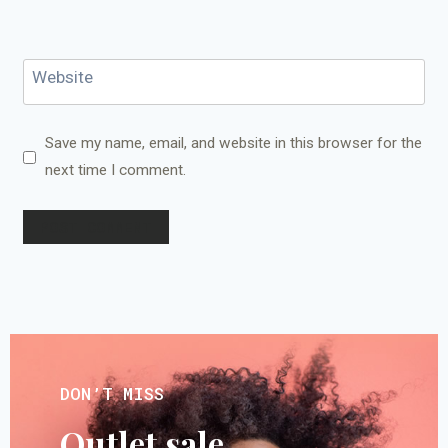
Website
Save my name, email, and website in this browser for the
next time I comment.
DON’T MISS
Outlet sale