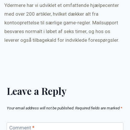
Ydermere har vi udviklet et omfattende hjælpecenter
med over 200 artikler, hvilket dækker alt fra
kontooprettelse til særlige game-regler. Mailsupport
besvares normalt i løbet af seks timer, og hos os
leverer også tilbagekald for indviklede forespørgsler.
Leave a Reply
Your email address will not be published.
Required fields are marked
*
Comment
*