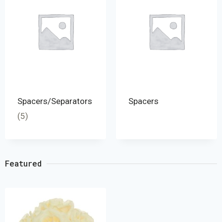
Spacers/Separators
Spacers
(5)
Featured