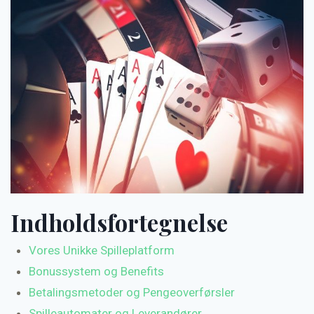
Indholdsfortegnelse
Vores Unikke Spilleplatform
Bonussystem og Benefits
Betalingsmetoder og Pengeoverførsler
Spilleautomater og Leverandører