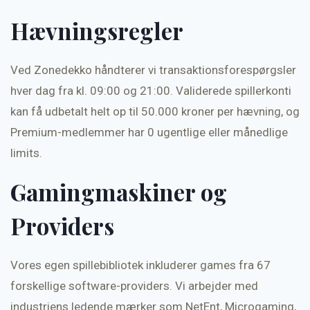
Hævningsregler
Ved Zonedekko håndterer vi transaktionsforespørgsler
hver dag fra kl. 09:00 og 21:00. Validerede spillerkonti
kan få udbetalt helt op til 50.000 kroner per hævning, og
Premium-medlemmer har 0 ugentlige eller månedlige
limits.
Gamingmaskiner og
Providers
Vores egen spillebibliotek inkluderer games fra 67
forskellige software-providers. Vi arbejder med
industriens ledende mærker som NetEnt, Microgaming,