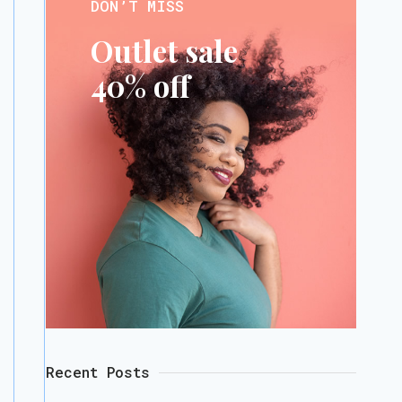
DON’T MISS
Outlet sale
40% off
Recent Posts