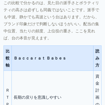
この比較で分かるのは、見た目の派手さとボラティリ
ティの高さは必ずしも同義ではないことです。派手で
も中波、静かでも高波という台はあります。だから、
ブランド印象だけで判断しないほうがいい。配当の集
中位置、当たりの頻度、上位役の重さ。ここを見れ
ば、台の本音が見えます。
比
読
較
Ｂａｃｃａｒａｔ Ｂａｂｅｓ
み
軸
方
資
金
Ｒ
計
Ｔ
長期の戻りを意識しやすい
画
Ｐ
の