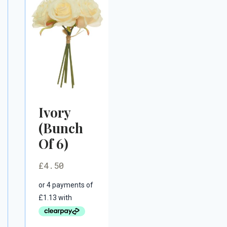
Ivory
(Bunch
Of 6)
£
4.50