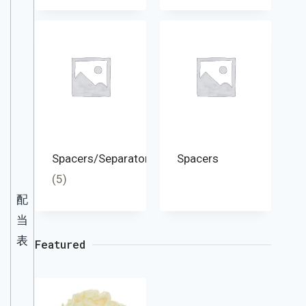
Spacers/Separators
Spacers
(5)
配
当
表
Featured