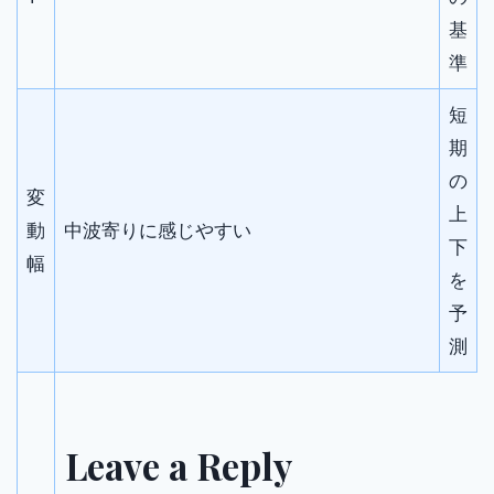
基
準
短
期
の
変
上
動
中波寄りに感じやすい
下
幅
を
予
測
Leave a Reply